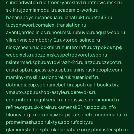
sunroadwatch.ru
citroen-yaroslavl.ru
ratnews.msk.ru
sk-if.ru
joomlamoduli.ru
academic-work.ru
bananaboys.ru
sanekua.ru
lianafrukt.ru
beta43.ru
tucsonwoori.com
alex-translation.ru
avantgardeclinics.ru
noel.msk.ru
buylq.ru
aquas-spb.ru
vilnerivne.com
bobry-2.ru
vtoroe-solnce.ru
nickysheen.ru
clockmir.ru
huntercraft.ru
стройокт.рф
webpixels.ru
pczz.msk.su
petrodvorets.spb.ru
nsintermed.spb.ru
avtovirazh-24.ru
jazzq.ru
czecot.ru
cruizi.spb.ru
spasskaya.spb.ru
kniris.ru
vkpeople.com
maminy-mysli.ru
arionorel.ru
khuseniosif.ru
dotmediacup.spb.ru
mebel-tiraspol.ru
all-books.biz
vmauto.spb.ru
shop-astyle.ru
derevo-s.ru
contrinform.ru
gutserial.ru
mdrussia.spb.ru
monod.ru
refine.org.ru
uk-krein.ru
kamensk61.ru
zooclub.info
filonov.org.ru
технокамск.рф
ra-spectr.ru
ooodriada.ru
promelmash.spb.ru
ixtys.spb.ru
fccity.ru
glamourstudio.spb.ru
kola-nature.org
spbmaster.spb.ru