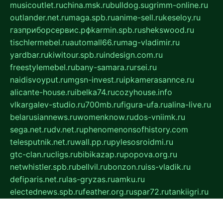
musicoutlet.ru
china.msk.ru
bulldog.su
grimm-online.ru
outlander.net.ru
maga.spb.ru
anime-sell.ru
keseloy.ru
газприборсервис.рф
karmin.spb.ru
shekswood.ru
tischlermebel.ru
automall66.ru
mag-vladimir.ru
yardbar.ru
kiwitour.spb.ru
indesign.com.ru
freestylemebel.ru
bany-samara.ru
rsei.ru
naidisvoyput.ru
mgsn-invest.ru
ipkamerasannce.ru
alicante-house.ru
ibelka74.ru
cozyhouse.info
vlkargalev-studio.ru
700mb.ru
figura-ufa.ru
alina-live.ru
belarusiannews.ru
womenknow.ru
dos-vniimk.ru
sega.net.ru
dv.net.ru
phenomenonsofhistory.com
telesputnik.net.ru
wall.pp.ru
pylesosroidmi.ru
gtc-clan.ru
cligs.ru
bibikazap.ru
popova.org.ru
netwhistler.spb.ru
bellvil.ru
bonzon.ru
iss-vladik.ru
defiparis.net.ru
las-gryzas.ru
amku.ru
electednews.spb.ru
feather.org.ru
spar72.ru
tankiigri.ru
dominus.com.ru
ibtree.ru
sanykool.pp.ru
unixlib.org.ru
menatep.spb.ru
gartenterrassen.ru
printeka.ru