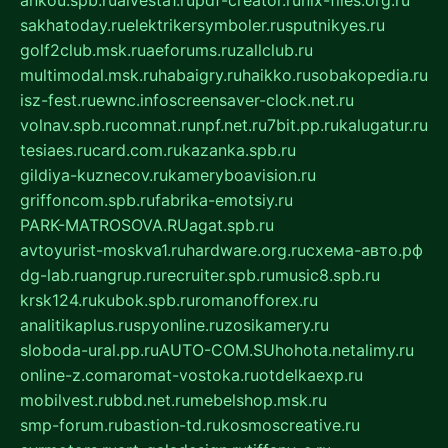
sakhatoday.ru
elektrikersymboler.ru
sputnikyes.ru
golf2club.msk.ru
aeforums.ru
zallclub.ru
multimodal.msk.ru
habaigry.ru
haikko.ru
sobakopedia.ru
isz-fest.ru
ewnc.info
screensaver-clock.net.ru
volnav.spb.ru
comnat.ru
npf.net.ru
7bit.pp.ru
kalugatur.ru
tesiaes.ru
card.com.ru
kazanka.spb.ru
gildiya-kuznecov.ru
kameryboavision.ru
griffoncom.spb.ru
fabrika-emotsiy.ru
PARK-MATROSOVA.RU
agat.spb.ru
avtoyurist-moskva1.ru
hardware.org.ru
схема-авто.рф
dg-lab.ru
angrup.ru
recruiter.spb.ru
music8.spb.ru
krsk124.ru
kubok.spb.ru
romanofforex.ru
analitikaplus.ru
spyonline.ru
zosikamery.ru
sloboda-ural.pp.ru
AUTO-COM.SU
hohota.net
alimy.ru
online-z.com
aromat-vostoka.ru
otdelkaexp.ru
mobilvest.ru
bbd.net.ru
mebelshop.msk.ru
smp-forum.ru
bastion-td.ru
kosmoscreative.ru