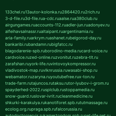
133chel.ru
13autor-kolonka.ru
2864420.ru
2rich.ru
3-d-file.ru
3d-file.ru
a-cdc.ru
aalse.ru
a380club.ru
airgungames.ru
accounts-112.ru
adler-jun.ru
adonyev.ru
alfeihavsalnassr.ru
altaipant.ru
argentinamia.ru
aria-family.ru
arkrym.ru
ashanet.ru
belgorod-day.ru
bankaribi.ru
bandamn.ru
bigfatcc.ru
blagodarenie-spb.ru
borodino-media.ru
card-voice.ru
cardvoice.ru
zed-online.ru
zvonitut.ru
zebra-tlt.ru
zarafshan.ru
york-life.ru
vintovoykompressor.ru
vladivostok-map.ru
vlknrussia.ru
wasabi-shop.ru
webamator.ru
zaryna.ru
youtubefree.ru
x-ton.ru
trade-farm.ru
tajuncos.ru
taksu.ru
tor-lyubov-i-grom.ru
spayderhed-2022.ru
splclub.ru
stoppamedia.ru
snow-guard.ru
slovar-ivrit.ru
cleanmedicine.ru
shkurki-karakulya.ru
kanotiforet.spb.ru
tutmassage.ru
ecolog.org.ru
praga.spb.ru
falcorussia.ru
autodoctorservis.ru
kamertondom.spb.ru
net-life.net.ru