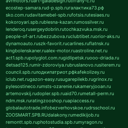
avrmotors.ru
art-galadesign.ru
tiffany-c.ru
ecostep-samara.ru
d-p.spb.ru
галактика73.рф
sko.com.ru
davitamebel-spb.ru
fotsis.ru
tesiaes.ru
kokoroyari.spb.ru
blesna-kazan.ru
mossilver.ru
lenderoq.ru
sergeydobrin.ru
tochkazvuka.msk.ru
people-of-art.ru
bezzubova.ru
clubtibet.ru
orior-aks.ru
dynamoauto.ru
szk-favorit.ru
carlines.ru
flatnsk.ru
kingbolenskaner.ru
alex-motor.ru
astroline.net.ru
act1.spb.ru
polyglot.com.ru
gidlipetsk.ru
ooo-driada.ru
detsad125.ru
mir-zdoroviya.ru
bruslanovo.ru
siterem.ru
council.spb.ru
лодкипатриот.рф
kafekolizey.ru
iclub.net.ru
gazon-easy.ru
sugarepilekb.ru
grinox.ru
pylesostineco.ru
msts-ozarenie.ru
kameryjooan.ru
artemovskij.ru
dopler.spb.ru
aid70.ru
metall-perm.ru
ndm.msk.ru
ratingzooshop.ru
apiaccess.ru
globalautotrade.info
bezverhovskoe.ru
drsschool.ru
ZOOSMART.SPB.RU
dalakony.ru
medikijob.ru
remontt.spb.ru
photostudia.spb.ru
myragon.ru