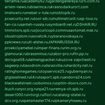
terramia.ru
academy62.ru
gardengallereya.ru
rti.com.ru
artem-news.ru
biserinca.ru
krasnodarkurort.com
imshowtv.ru
mebel-v-tule.ru
mobtopik.ru
pcsecurity.net.ru
tool-sib.ru
multimetrunit.ru
sp-tour.ru
fan-cs.ru
santeh-russia.ru
symbian9.net.ru
DSHAIR.RU
tmmotors.spb.ru
xjocuricopii.com
musavtomat.msk.ru
obustrojdom.ru
sovetcik.ru
ybaranovskaya.ru
ppknews.ru
cult-alshei.ru
JAPANRUSSIA.RU
proekciyamebel.ru
imper-finans.ru
rim.org.ru
glamourai.ru
brassminus.ru
zabor-pro.ru
ftn.pp.ru
dorogoe58.ru
laimengpacker.ru
kuzova-zapchasti.ru
sageerp.ru
taxodrom.ru
dsrazvitie.ru
hardcity.net.ru
ratinghomegames.ru
topservice25.ru
gubernyan.ru
gtglasslined.ru
ii4.ru
tssport.spb.ru
andorra24.com
blackwallstreet.ru
oboimos.ru
optim-doors.com.ru
ikuch.ru
nycr.org.ru
npa21.ru
vremya-ch.spb.ru
desert000.ru
ivtorgi.ru
ifiori.ru
catalog-statei.ru
dcv.org.ru
spetsmaster174.ru
ipkameryhiseeu.ru