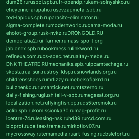
dum26.ru
ruspol.spb.ru
fr-opendp.ru
kam-solnyshko.ru
cheyenne-arapaho.ru
sevzapmetal.spb.ru
ted-lapidus.spb.ru
parasite-eliminator.ru
sigma-complete.ru
modernworld.ru
dama-moda.ru
eholot-group.ru
sk-nvkz.ru
DRONGOLD.RU
democratia2.ru
i-farmer.ru
mass-sport.org
jablonex.spb.ru
bookmess.ru
linkword.ru
refineua.com.ru
cs-spec.net.ru
altay-mebel.ru
DNK-THEATRE.RU
mechaniks.spb.ru
ipcamtechage.ru
skosta.ru
a-sun.ru
stroy-ldsp.ru
snowlands.org.ru
childrensshoes.ru
mrlizzy.ru
mebelsofiakrd.ru
bulizhenko.ru
rumantick.net.ru
mtszerno.ru
daily-fishing.ru
glushiteli-v-spb.ru
megasat.org.ru
localization.net.ru
flyingfish.pp.ru
ds5teremok.ru
aclib.spb.ru
komissionka30.ru
mag-profit.ru
icentre-74.ru
leasing-nsk.ru
hd39.ru
rcd.com.ru
bioprot.ru
deltaextreme.ru
mirkotlov07.ru
mycrossway.ru
temamedia.ru
art-fusing.ru
cbslefort.ru