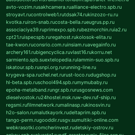
avto-vozim.ru
sakhcamera.ru
alliance-electro.spb.ru
stroyavt.ru
controlweb1.ru
tdsak74.ru
kinzozo-ru.ru
kvotka.ru
iron-snab.ru
costa-bella.ru
eugrus.pp.ru
associaciya39.ru
primexpo.spb.ru
bezmorchin.ru
ia2.ru
cpt21.ru
ispecspb.ru
regahost.ru
kolosok-elita.ru
tae-kwon.ru
consrio.com.ru
insiam.ru
avegainfo.ru
archery161.ru
bigencyclica.ru
vlast16.ru
korru.net
sarmiento.spb.su
extelopedia.ru
lammin-suo.spb.ru
iskatour.spb.ru
snpi.org.ru
running-line.ru
krygeva-spa.ru
chel.net.ru
rust-loco.ru
dugshop.ru
hl-beta.spb.ru
school494.spb.ru
mymubaby.ru
epoha-metalband.ru
ngr.spb.ru
rusgosnews.com
dieselvostok.ru
24hostel.msk.ru
w-dev.ru
f-ship.ru
regsmi.ru
filmnetwork.ru
malinasp.ru
kinosvin.ru
h2o-salon.ru
malutkayork.ru
deltaprim.spb.ru
tango-perm.ru
gooddir.ru
sgv.su
multiki-online.com
webkrasotki.com
cherinvest.ru
detskiy-ostrov.ru
ankou.spb.ru
alvesta1.ru
pdf-creator.ru
nix-files.org.ru