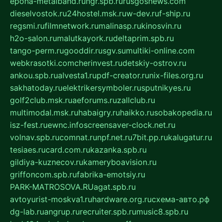
epoha-metalband.ru
ngr.spb.ru
rusgosnews.com
dieselvostok.ru
24hostel.msk.ru
w-dev.ru
f-ship.ru
regsmi.ru
filmnetwork.ru
malinasp.ru
kinosvin.ru
h2o-salon.ru
malutkayork.ru
deltaprim.spb.ru
tango-perm.ru
gooddir.ru
sgv.su
multiki-online.com
webkrasotki.com
cherinvest.ru
detskiy-ostrov.ru
ankou.spb.ru
alvesta1.ru
pdf-creator.ru
nix-files.org.ru
sakhatoday.ru
elektrikersymboler.ru
sputnikyes.ru
golf2club.msk.ru
aeforums.ru
zallclub.ru
multimodal.msk.ru
habaigry.ru
haikko.ru
sobakopedia.ru
isz-fest.ru
ewnc.info
screensaver-clock.net.ru
volnav.spb.ru
comnat.ru
npf.net.ru
7bit.pp.ru
kalugatur.ru
tesiaes.ru
card.com.ru
kazanka.spb.ru
gildiya-kuznecov.ru
kameryboavision.ru
griffoncom.spb.ru
fabrika-emotsiy.ru
PARK-MATROSOVA.RU
agat.spb.ru
avtoyurist-moskva1.ru
hardware.org.ru
схема-авто.рф
dg-lab.ru
angrup.ru
recruiter.spb.ru
music8.spb.ru