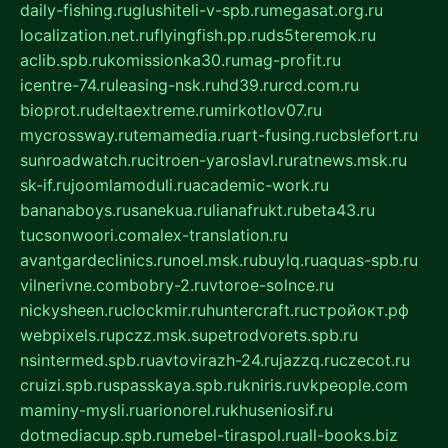
daily-fishing.ru
glushiteli-v-spb.ru
megasat.org.ru
localization.net.ru
flyingfish.pp.ru
ds5teremok.ru
aclib.spb.ru
komissionka30.ru
mag-profit.ru
icentre-74.ru
leasing-nsk.ru
hd39.ru
rcd.com.ru
bioprot.ru
deltaextreme.ru
mirkotlov07.ru
mycrossway.ru
temamedia.ru
art-fusing.ru
cbslefort.ru
sunroadwatch.ru
citroen-yaroslavl.ru
ratnews.msk.ru
sk-if.ru
joomlamoduli.ru
academic-work.ru
bananaboys.ru
sanekua.ru
lianafrukt.ru
beta43.ru
tucsonwoori.com
alex-translation.ru
avantgardeclinics.ru
noel.msk.ru
buylq.ru
aquas-spb.ru
vilnerivne.com
bobry-2.ru
vtoroe-solnce.ru
nickysheen.ru
clockmir.ru
huntercraft.ru
стройокт.рф
webpixels.ru
pczz.msk.su
petrodvorets.spb.ru
nsintermed.spb.ru
avtovirazh-24.ru
jazzq.ru
czecot.ru
cruizi.spb.ru
spasskaya.spb.ru
kniris.ru
vkpeople.com
maminy-mysli.ru
arionorel.ru
khuseniosif.ru
dotmediacup.spb.ru
mebel-tiraspol.ru
all-books.biz