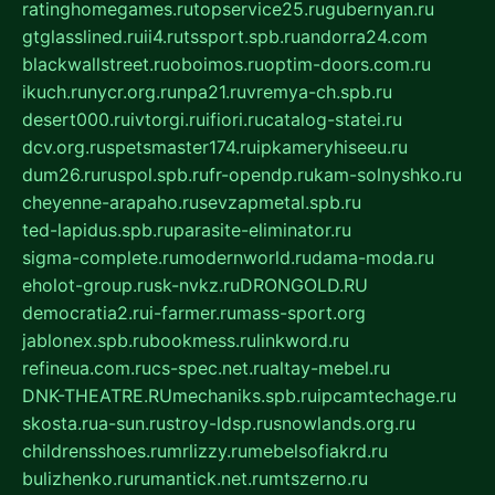
ratinghomegames.ru
topservice25.ru
gubernyan.ru
gtglasslined.ru
ii4.ru
tssport.spb.ru
andorra24.com
blackwallstreet.ru
oboimos.ru
optim-doors.com.ru
ikuch.ru
nycr.org.ru
npa21.ru
vremya-ch.spb.ru
desert000.ru
ivtorgi.ru
ifiori.ru
catalog-statei.ru
dcv.org.ru
spetsmaster174.ru
ipkameryhiseeu.ru
dum26.ru
ruspol.spb.ru
fr-opendp.ru
kam-solnyshko.ru
cheyenne-arapaho.ru
sevzapmetal.spb.ru
ted-lapidus.spb.ru
parasite-eliminator.ru
sigma-complete.ru
modernworld.ru
dama-moda.ru
eholot-group.ru
sk-nvkz.ru
DRONGOLD.RU
democratia2.ru
i-farmer.ru
mass-sport.org
jablonex.spb.ru
bookmess.ru
linkword.ru
refineua.com.ru
cs-spec.net.ru
altay-mebel.ru
DNK-THEATRE.RU
mechaniks.spb.ru
ipcamtechage.ru
skosta.ru
a-sun.ru
stroy-ldsp.ru
snowlands.org.ru
childrensshoes.ru
mrlizzy.ru
mebelsofiakrd.ru
bulizhenko.ru
rumantick.net.ru
mtszerno.ru