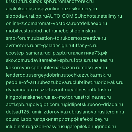
krsk124.ru
kubok.spb.ru
romanofforex.ru
analitikaplus.ru
spyonline.ru
zosikamery.ru
sloboda-ural.pp.ru
AUTO-COM.SU
hohota.net
alimy.ru
online-z.com
aromat-vostoka.ru
otdelkaexp.ru
mobilvest.ru
bbd.net.ru
mebelshop.msk.ru
smp-forum.ru
bastion-td.ru
kosmoscreative.ru
avrmotors.ru
art-galadesign.ru
tiffany-c.ru
ecostep-samara.ru
d-p.spb.ru
галактика73.рф
sko.com.ru
davitamebel-spb.ru
fotsis.ru
tesiaes.ru
kokoroyari.spb.ru
blesna-kazan.ru
mossilver.ru
lenderoq.ru
sergeydobrin.ru
tochkazvuka.msk.ru
people-of-art.ru
bezzubova.ru
clubtibet.ru
orior-aks.ru
dynamoauto.ru
szk-favorit.ru
carlines.ru
flatnsk.ru
kingbolenskaner.ru
alex-motor.ru
astroline.net.ru
act1.spb.ru
polyglot.com.ru
gidlipetsk.ru
ooo-driada.ru
detsad125.ru
mir-zdoroviya.ru
bruslanovo.ru
siterem.ru
council.spb.ru
лодкипатриот.рф
kafekolizey.ru
iclub.net.ru
gazon-easy.ru
sugarepilekb.ru
grinox.ru