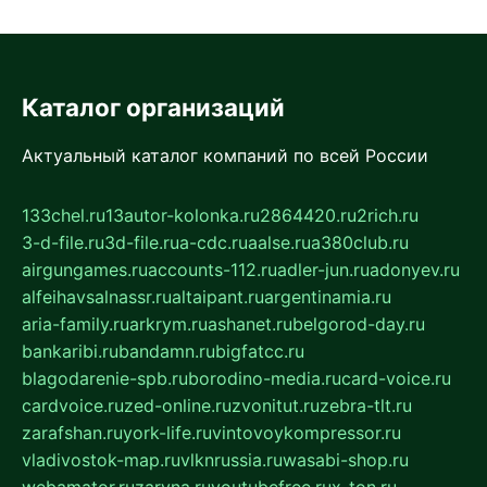
Каталог организаций
Актуальный каталог компаний по всей России
133chel.ru
13autor-kolonka.ru
2864420.ru
2rich.ru
3-d-file.ru
3d-file.ru
a-cdc.ru
aalse.ru
a380club.ru
airgungames.ru
accounts-112.ru
adler-jun.ru
adonyev.ru
alfeihavsalnassr.ru
altaipant.ru
argentinamia.ru
aria-family.ru
arkrym.ru
ashanet.ru
belgorod-day.ru
bankaribi.ru
bandamn.ru
bigfatcc.ru
blagodarenie-spb.ru
borodino-media.ru
card-voice.ru
cardvoice.ru
zed-online.ru
zvonitut.ru
zebra-tlt.ru
zarafshan.ru
york-life.ru
vintovoykompressor.ru
vladivostok-map.ru
vlknrussia.ru
wasabi-shop.ru