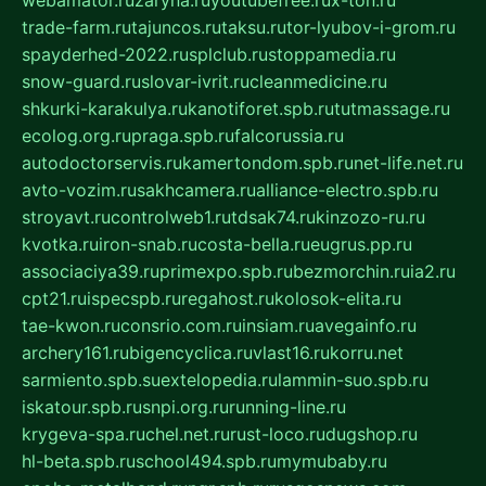
webamator.ru
zaryna.ru
youtubefree.ru
x-ton.ru
trade-farm.ru
tajuncos.ru
taksu.ru
tor-lyubov-i-grom.ru
spayderhed-2022.ru
splclub.ru
stoppamedia.ru
snow-guard.ru
slovar-ivrit.ru
cleanmedicine.ru
shkurki-karakulya.ru
kanotiforet.spb.ru
tutmassage.ru
ecolog.org.ru
praga.spb.ru
falcorussia.ru
autodoctorservis.ru
kamertondom.spb.ru
net-life.net.ru
avto-vozim.ru
sakhcamera.ru
alliance-electro.spb.ru
stroyavt.ru
controlweb1.ru
tdsak74.ru
kinzozo-ru.ru
kvotka.ru
iron-snab.ru
costa-bella.ru
eugrus.pp.ru
associaciya39.ru
primexpo.spb.ru
bezmorchin.ru
ia2.ru
cpt21.ru
ispecspb.ru
regahost.ru
kolosok-elita.ru
tae-kwon.ru
consrio.com.ru
insiam.ru
avegainfo.ru
archery161.ru
bigencyclica.ru
vlast16.ru
korru.net
sarmiento.spb.su
extelopedia.ru
lammin-suo.spb.ru
iskatour.spb.ru
snpi.org.ru
running-line.ru
krygeva-spa.ru
chel.net.ru
rust-loco.ru
dugshop.ru
hl-beta.spb.ru
school494.spb.ru
mymubaby.ru