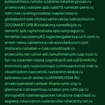
pylesostineco.ru
msts-ozarenie.ru
kameryjooan.ru
artemovskij.ru
dopler.spb.ru
aid70.ru
metall-perm.ru
ndm.msk.ru
ratingzooshop.ru
apiaccess.ru
globalautotrade.info
bezverhovskoe.ru
drsschool.ru
ZOOSMART.SPB.RU
dalakony.ru
medikijob.ru
remontt.spb.ru
photostudia.spb.ru
myragon.ru
terramia.ru
academy62.ru
gardengallereya.ru
rti.com.ru
artem-news.ru
biserinca.ru
krasnodarkurort.com
imshowtv.ru
mebel-v-tule.ru
mobtopik.ru
pcsecurity.net.ru
tool-sib.ru
multimetrunit.ru
sp-tour.ru
fan-cs.ru
santeh-russia.ru
symbian9.net.ru
DSHAIR.RU
tmmotors.spb.ru
xjocuricopii.com
musavtomat.msk.ru
obustrojdom.ru
sovetcik.ru
ybaranovskaya.ru
ppknews.ru
cult-alshei.ru
JAPANRUSSIA.RU
proekciyamebel.ru
imper-finans.ru
rim.org.ru
glamourai.ru
brassminus.ru
zabor-pro.ru
ftn.pp.ru
dorogoe58.ru
laimengpacker.ru
kuzova-zapchasti.ru
sageerp.ru
taxodrom.ru
dsrazvitie.ru
hardcity.net.ru