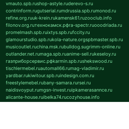
vmauto.spb.ru
shop-astyle.ru
derevo-s.ru
contrinform.ru
gutserial.ru
mdrussia.spb.ru
monod.ru
refine.org.ru
uk-krein.ru
kamensk61.ru
zooclub.info
filonov.org.ru
технокамск.рф
ra-spectr.ru
ooodriada.ru
promelmash.spb.ru
ixtys.spb.ru
fccity.ru
glamourstudio.spb.ru
kola-nature.org
spbmaster.spb.ru
musicoutlet.ru
china.msk.ru
bulldog.su
grimm-online.ru
outlander.net.ru
maga.spb.ru
anime-sell.ru
keseloy.ru
газприборсервис.рф
karmin.spb.ru
shekswood.ru
tischlermebel.ru
automall66.ru
mag-vladimir.ru
yardbar.ru
kiwitour.spb.ru
indesign.com.ru
freestylemebel.ru
bany-samara.ru
rsei.ru
naidisvoyput.ru
mgsn-invest.ru
ipkamerasannce.ru
alicante-house.ru
ibelka74.ru
cozyhouse.info
vlkargalev-studio.ru
700mb.ru
figura-ufa.ru
alina-live.ru
belarusiannews.ru
womenknow.ru
dos-vniimk.ru
sega.net.ru
dv.net.ru
phenomenonsofhistory.com
telesputnik.net.ru
wall.pp.ru
pylesosroidmi.ru