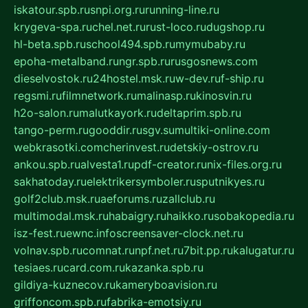
iskatour.spb.ru
snpi.org.ru
running-line.ru
krygeva-spa.ru
chel.net.ru
rust-loco.ru
dugshop.ru
hl-beta.spb.ru
school494.spb.ru
mymubaby.ru
epoha-metalband.ru
ngr.spb.ru
rusgosnews.com
dieselvostok.ru
24hostel.msk.ru
w-dev.ru
f-ship.ru
regsmi.ru
filmnetwork.ru
malinasp.ru
kinosvin.ru
h2o-salon.ru
malutkayork.ru
deltaprim.spb.ru
tango-perm.ru
gooddir.ru
sgv.su
multiki-online.com
webkrasotki.com
cherinvest.ru
detskiy-ostrov.ru
ankou.spb.ru
alvesta1.ru
pdf-creator.ru
nix-files.org.ru
sakhatoday.ru
elektrikersymboler.ru
sputnikyes.ru
golf2club.msk.ru
aeforums.ru
zallclub.ru
multimodal.msk.ru
habaigry.ru
haikko.ru
sobakopedia.ru
isz-fest.ru
ewnc.info
screensaver-clock.net.ru
volnav.spb.ru
comnat.ru
npf.net.ru
7bit.pp.ru
kalugatur.ru
tesiaes.ru
card.com.ru
kazanka.spb.ru
gildiya-kuznecov.ru
kameryboavision.ru
griffoncom.spb.ru
fabrika-emotsiy.ru