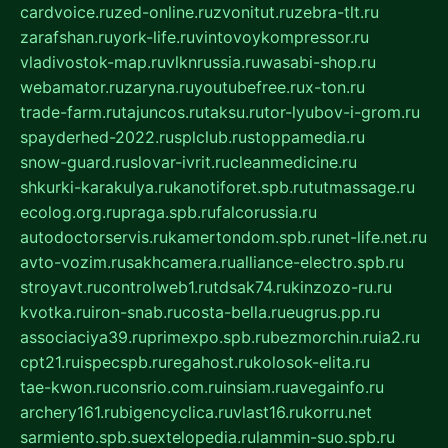
cardvoice.ru
zed-online.ru
zvonitut.ru
zebra-tlt.ru
zarafshan.ru
york-life.ru
vintovoykompressor.ru
vladivostok-map.ru
vlknrussia.ru
wasabi-shop.ru
webamator.ru
zaryna.ru
youtubefree.ru
x-ton.ru
trade-farm.ru
tajuncos.ru
taksu.ru
tor-lyubov-i-grom.ru
spayderhed-2022.ru
splclub.ru
stoppamedia.ru
snow-guard.ru
slovar-ivrit.ru
cleanmedicine.ru
shkurki-karakulya.ru
kanotiforet.spb.ru
tutmassage.ru
ecolog.org.ru
praga.spb.ru
falcorussia.ru
autodoctorservis.ru
kamertondom.spb.ru
net-life.net.ru
avto-vozim.ru
sakhcamera.ru
alliance-electro.spb.ru
stroyavt.ru
controlweb1.ru
tdsak74.ru
kinzozo-ru.ru
kvotka.ru
iron-snab.ru
costa-bella.ru
eugrus.pp.ru
associaciya39.ru
primexpo.spb.ru
bezmorchin.ru
ia2.ru
cpt21.ru
ispecspb.ru
regahost.ru
kolosok-elita.ru
tae-kwon.ru
consrio.com.ru
insiam.ru
avegainfo.ru
archery161.ru
bigencyclica.ru
vlast16.ru
korru.net
sarmiento.spb.su
extelopedia.ru
lammin-suo.spb.ru