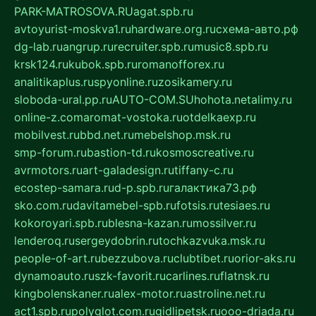
PARK-MATROSOVA.RU
agat.spb.ru
avtoyurist-moskva1.ru
hardware.org.ru
схема-авто.рф
dg-lab.ru
angrup.ru
recruiter.spb.ru
music8.spb.ru
krsk124.ru
kubok.spb.ru
romanofforex.ru
analitikaplus.ru
spyonline.ru
zosikamery.ru
sloboda-ural.pp.ru
AUTO-COM.SU
hohota.net
alimy.ru
online-z.com
aromat-vostoka.ru
otdelkaexp.ru
mobilvest.ru
bbd.net.ru
mebelshop.msk.ru
smp-forum.ru
bastion-td.ru
kosmoscreative.ru
avrmotors.ru
art-galadesign.ru
tiffany-c.ru
ecostep-samara.ru
d-p.spb.ru
галактика73.рф
sko.com.ru
davitamebel-spb.ru
fotsis.ru
tesiaes.ru
kokoroyari.spb.ru
blesna-kazan.ru
mossilver.ru
lenderoq.ru
sergeydobrin.ru
tochkazvuka.msk.ru
people-of-art.ru
bezzubova.ru
clubtibet.ru
orior-aks.ru
dynamoauto.ru
szk-favorit.ru
carlines.ru
flatnsk.ru
kingbolenskaner.ru
alex-motor.ru
astroline.net.ru
act1.spb.ru
polyglot.com.ru
gidlipetsk.ru
ooo-driada.ru