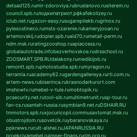
detsad125.ru
mir-zdoroviya.ru
bruslanovo.ru
siterem.ru
council.spb.ru
лодкипатриот.рф
kafekolizey.ru
iclub.net.ru
gazon-easy.ru
sugarepilekb.ru
grinox.ru
pylesostineco.ru
msts-ozarenie.ru
kameryjooan.ru
artemovskij.ru
dopler.spb.ru
aid70.ru
metall-perm.ru
ndm.msk.ru
ratingzooshop.ru
apiaccess.ru
globalautotrade.info
bezverhovskoe.ru
drsschool.ru
ZOOSMART.SPB.RU
dalakony.ru
medikijob.ru
remontt.spb.ru
photostudia.spb.ru
myragon.ru
terramia.ru
academy62.ru
gardengallereya.ru
rti.com.ru
artem-news.ru
biserinca.ru
krasnodarkurort.com
imshowtv.ru
mebel-v-tule.ru
mobtopik.ru
pcsecurity.net.ru
tool-sib.ru
multimetrunit.ru
sp-tour.ru
fan-cs.ru
santeh-russia.ru
symbian9.net.ru
DSHAIR.RU
tmmotors.spb.ru
xjocuricopii.com
musavtomat.msk.ru
obustrojdom.ru
sovetcik.ru
ybaranovskaya.ru
ppknews.ru
cult-alshei.ru
JAPANRUSSIA.RU
proekciyamebel.ru
imper-finans.ru
rim.org.ru