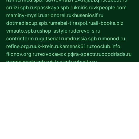
cruizi.spb.ru
spasskaya.spb.ru
kniris.ru
vkpeople.com
maminy-mysli.ru
arionorel.ru
khuseniosif.ru
dotmediacup.spb.ru
mebel-tiraspol.ru
all-books.biz
vmauto.spb.ru
shop-astyle.ru
derevo-s.ru
contrinform.ru
gutserial.ru
mdrussia.spb.ru
monod.ru
refine.org.ru
uk-krein.ru
kamensk61.ru
zooclub.info
filonov.org.ru
технокамск.рф
ra-spectr.ru
ooodriada.ru
promelmash.spb.ru
ixtys.spb.ru
fccity.ru
glamourstudio.spb.ru
kola-nature.org
spbmaster.spb.ru
musicoutlet.ru
china.msk.ru
bulldog.su
grimm-online.ru
outlander.net.ru
maga.spb.ru
anime-sell.ru
keseloy.ru
газприборсервис.рф
karmin.spb.ru
shekswood.ru
tischlermebel.ru
automall66.ru
mag-vladimir.ru
yardbar.ru
kiwitour.spb.ru
indesign.com.ru
freestylemebel.ru
bany-samara.ru
rsei.ru
naidisvoyput.ru
mgsn-invest.ru
ipkamerasannce.ru
alicante-house.ru
ibelka74.ru
cozyhouse.info