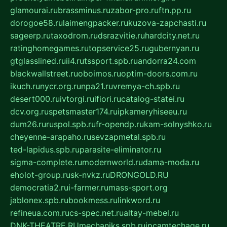
glamourai.ru
brassminus.ru
zabor-pro.ru
ftn.pp.ru
dorogoe58.ru
laimengpacker.ru
kuzova-zapchasti.ru
sageerp.ru
taxodrom.ru
dsrazvitie.ru
hardcity.net.ru
ratinghomegames.ru
topservice25.ru
gubernyan.ru
gtglasslined.ru
ii4.ru
tssport.spb.ru
andorra24.com
blackwallstreet.ru
oboimos.ru
optim-doors.com.ru
ikuch.ru
nycr.org.ru
npa21.ru
vremya-ch.spb.ru
desert000.ru
ivtorgi.ru
ifiori.ru
catalog-statei.ru
dcv.org.ru
spetsmaster174.ru
ipkameryhiseeu.ru
dum26.ru
ruspol.spb.ru
fr-opendp.ru
kam-solnyshko.ru
cheyenne-arapaho.ru
sevzapmetal.spb.ru
ted-lapidus.spb.ru
parasite-eliminator.ru
sigma-complete.ru
modernworld.ru
dama-moda.ru
eholot-group.ru
sk-nvkz.ru
DRONGOLD.RU
democratia2.ru
i-farmer.ru
mass-sport.org
jablonex.spb.ru
bookmess.ru
linkword.ru
refineua.com.ru
cs-spec.net.ru
altay-mebel.ru
DNK-THEATRE.RU
mechaniks.spb.ru
ipcamtechage.ru