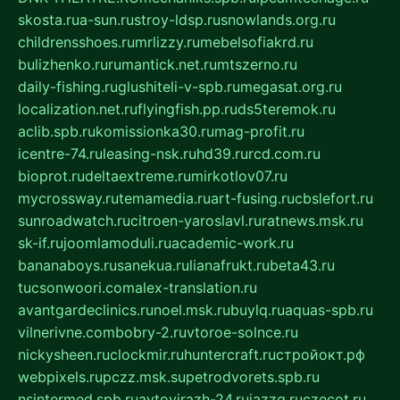
skosta.ru
a-sun.ru
stroy-ldsp.ru
snowlands.org.ru
childrensshoes.ru
mrlizzy.ru
mebelsofiakrd.ru
bulizhenko.ru
rumantick.net.ru
mtszerno.ru
daily-fishing.ru
glushiteli-v-spb.ru
megasat.org.ru
localization.net.ru
flyingfish.pp.ru
ds5teremok.ru
aclib.spb.ru
komissionka30.ru
mag-profit.ru
icentre-74.ru
leasing-nsk.ru
hd39.ru
rcd.com.ru
bioprot.ru
deltaextreme.ru
mirkotlov07.ru
mycrossway.ru
temamedia.ru
art-fusing.ru
cbslefort.ru
sunroadwatch.ru
citroen-yaroslavl.ru
ratnews.msk.ru
sk-if.ru
joomlamoduli.ru
academic-work.ru
bananaboys.ru
sanekua.ru
lianafrukt.ru
beta43.ru
tucsonwoori.com
alex-translation.ru
avantgardeclinics.ru
noel.msk.ru
buylq.ru
aquas-spb.ru
vilnerivne.com
bobry-2.ru
vtoroe-solnce.ru
nickysheen.ru
clockmir.ru
huntercraft.ru
стройокт.рф
webpixels.ru
pczz.msk.su
petrodvorets.spb.ru
nsintermed.spb.ru
avtovirazh-24.ru
jazzq.ru
czecot.ru