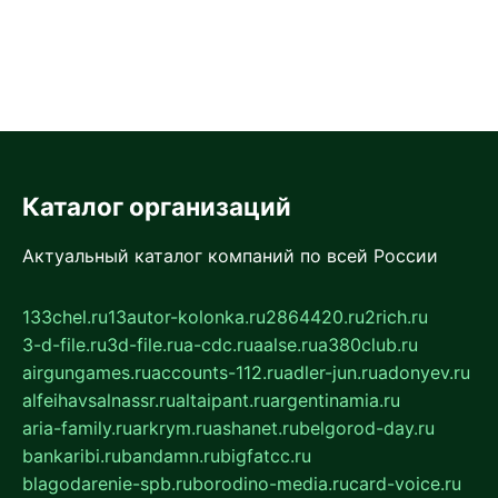
Каталог организаций
Актуальный каталог компаний по всей России
133chel.ru
13autor-kolonka.ru
2864420.ru
2rich.ru
3-d-file.ru
3d-file.ru
a-cdc.ru
aalse.ru
a380club.ru
airgungames.ru
accounts-112.ru
adler-jun.ru
adonyev.ru
alfeihavsalnassr.ru
altaipant.ru
argentinamia.ru
aria-family.ru
arkrym.ru
ashanet.ru
belgorod-day.ru
bankaribi.ru
bandamn.ru
bigfatcc.ru
blagodarenie-spb.ru
borodino-media.ru
card-voice.ru