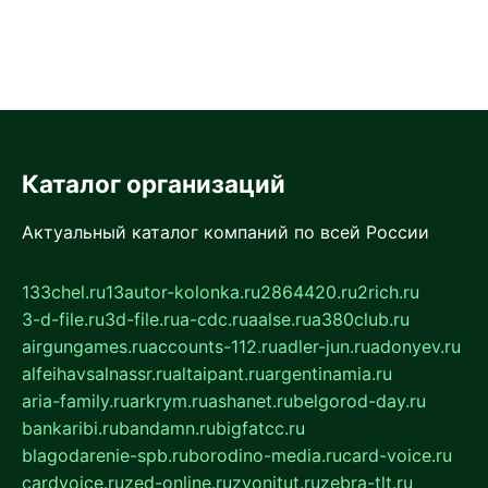
Каталог организаций
Актуальный каталог компаний по всей России
133chel.ru
13autor-kolonka.ru
2864420.ru
2rich.ru
3-d-file.ru
3d-file.ru
a-cdc.ru
aalse.ru
a380club.ru
airgungames.ru
accounts-112.ru
adler-jun.ru
adonyev.ru
alfeihavsalnassr.ru
altaipant.ru
argentinamia.ru
aria-family.ru
arkrym.ru
ashanet.ru
belgorod-day.ru
bankaribi.ru
bandamn.ru
bigfatcc.ru
blagodarenie-spb.ru
borodino-media.ru
card-voice.ru
cardvoice.ru
zed-online.ru
zvonitut.ru
zebra-tlt.ru