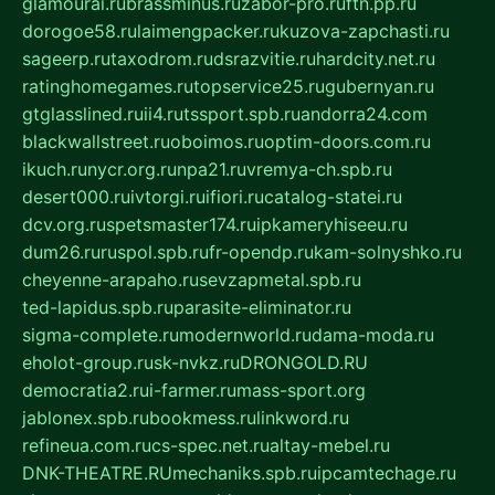
glamourai.ru
brassminus.ru
zabor-pro.ru
ftn.pp.ru
dorogoe58.ru
laimengpacker.ru
kuzova-zapchasti.ru
sageerp.ru
taxodrom.ru
dsrazvitie.ru
hardcity.net.ru
ratinghomegames.ru
topservice25.ru
gubernyan.ru
gtglasslined.ru
ii4.ru
tssport.spb.ru
andorra24.com
blackwallstreet.ru
oboimos.ru
optim-doors.com.ru
ikuch.ru
nycr.org.ru
npa21.ru
vremya-ch.spb.ru
desert000.ru
ivtorgi.ru
ifiori.ru
catalog-statei.ru
dcv.org.ru
spetsmaster174.ru
ipkameryhiseeu.ru
dum26.ru
ruspol.spb.ru
fr-opendp.ru
kam-solnyshko.ru
cheyenne-arapaho.ru
sevzapmetal.spb.ru
ted-lapidus.spb.ru
parasite-eliminator.ru
sigma-complete.ru
modernworld.ru
dama-moda.ru
eholot-group.ru
sk-nvkz.ru
DRONGOLD.RU
democratia2.ru
i-farmer.ru
mass-sport.org
jablonex.spb.ru
bookmess.ru
linkword.ru
refineua.com.ru
cs-spec.net.ru
altay-mebel.ru
DNK-THEATRE.RU
mechaniks.spb.ru
ipcamtechage.ru