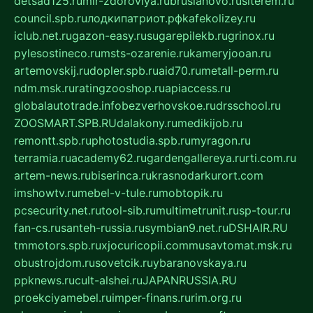
detsad125.ru
mir-zdoroviya.ru
bruslanovo.ru
siterem.ru
council.spb.ru
лодкипатриот.рф
kafekolizey.ru
iclub.net.ru
gazon-easy.ru
sugarepilekb.ru
grinox.ru
pylesostineco.ru
msts-ozarenie.ru
kameryjooan.ru
artemovskij.ru
dopler.spb.ru
aid70.ru
metall-perm.ru
ndm.msk.ru
ratingzooshop.ru
apiaccess.ru
globalautotrade.info
bezverhovskoe.ru
drsschool.ru
ZOOSMART.SPB.RU
dalakony.ru
medikijob.ru
remontt.spb.ru
photostudia.spb.ru
myragon.ru
terramia.ru
academy62.ru
gardengallereya.ru
rti.com.ru
artem-news.ru
biserinca.ru
krasnodarkurort.com
imshowtv.ru
mebel-v-tule.ru
mobtopik.ru
pcsecurity.net.ru
tool-sib.ru
multimetrunit.ru
sp-tour.ru
fan-cs.ru
santeh-russia.ru
symbian9.net.ru
DSHAIR.RU
tmmotors.spb.ru
xjocuricopii.com
musavtomat.msk.ru
obustrojdom.ru
sovetcik.ru
ybaranovskaya.ru
ppknews.ru
cult-alshei.ru
JAPANRUSSIA.RU
proekciyamebel.ru
imper-finans.ru
rim.org.ru