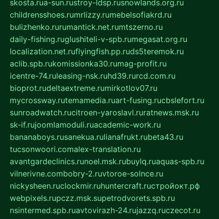
skosta.ru
a-sun.ru
stroy-ldsp.ru
snowlands.org.ru
childrensshoes.ru
mrlizzy.ru
mebelsofiakrd.ru
bulizhenko.ru
rumantick.net.ru
mtszerno.ru
daily-fishing.ru
glushiteli-v-spb.ru
megasat.org.ru
localization.net.ru
flyingfish.pp.ru
ds5teremok.ru
aclib.spb.ru
komissionka30.ru
mag-profit.ru
icentre-74.ru
leasing-nsk.ru
hd39.ru
rcd.com.ru
bioprot.ru
deltaextreme.ru
mirkotlov07.ru
mycrossway.ru
temamedia.ru
art-fusing.ru
cbslefort.ru
sunroadwatch.ru
citroen-yaroslavl.ru
ratnews.msk.ru
sk-if.ru
joomlamoduli.ru
academic-work.ru
bananaboys.ru
sanekua.ru
lianafrukt.ru
beta43.ru
tucsonwoori.com
alex-translation.ru
avantgardeclinics.ru
noel.msk.ru
buylq.ru
aquas-spb.ru
vilnerivne.com
bobry-2.ru
vtoroe-solnce.ru
nickysheen.ru
clockmir.ru
huntercraft.ru
стройокт.рф
webpixels.ru
pczz.msk.su
petrodvorets.spb.ru
nsintermed.spb.ru
avtovirazh-24.ru
jazzq.ru
czecot.ru