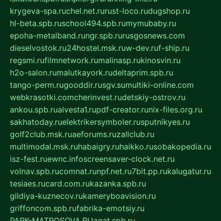
krygeva-spa.ru
chel.net.ru
rust-loco.ru
dugshop.ru
hl-beta.spb.ru
school494.spb.ru
mymubaby.ru
epoha-metalband.ru
ngr.spb.ru
rusgosnews.com
dieselvostok.ru
24hostel.msk.ru
w-dev.ru
f-ship.ru
regsmi.ru
filmnetwork.ru
malinasp.ru
kinosvin.ru
h2o-salon.ru
malutkayork.ru
deltaprim.spb.ru
tango-perm.ru
gooddir.ru
sgv.su
multiki-online.com
webkrasotki.com
cherinvest.ru
detskiy-ostrov.ru
ankou.spb.ru
alvesta1.ru
pdf-creator.ru
nix-files.org.ru
sakhatoday.ru
elektrikersymboler.ru
sputnikyes.ru
golf2club.msk.ru
aeforums.ru
zallclub.ru
multimodal.msk.ru
habaigry.ru
haikko.ru
sobakopedia.ru
isz-fest.ru
ewnc.info
screensaver-clock.net.ru
volnav.spb.ru
comnat.ru
npf.net.ru
7bit.pp.ru
kalugatur.ru
tesiaes.ru
card.com.ru
kazanka.spb.ru
gildiya-kuznecov.ru
kameryboavision.ru
griffoncom.spb.ru
fabrika-emotsiy.ru
PARK-MATROSOVA.RU
agat.spb.ru