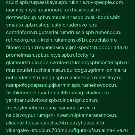
cruizi.spb.ru
spasskaya.spb.ru
kniris.ru
vkpeople.com
maminy-mysli.ru
arionorel.ru
khuseniosif.ru
dotmediacup.spb.ru
mebel-tiraspol.ru
all-books.biz
vmauto.spb.ru
shop-astyle.ru
derevo-s.ru
contrinform.ru
gutserial.ru
mdrussia.spb.ru
monod.ru
refine.org.ru
uk-krein.ru
kamensk61.ru
zooclub.info
filonov.org.ru
технокамск.рф
ra-spectr.ru
ooodriada.ru
promelmash.spb.ru
ixtys.spb.ru
fccity.ru
glamourstudio.spb.ru
kola-nature.org
spbmaster.spb.ru
musicoutlet.ru
china.msk.ru
bulldog.su
grimm-online.ru
outlander.net.ru
maga.spb.ru
anime-sell.ru
keseloy.ru
газприборсервис.рф
karmin.spb.ru
shekswood.ru
tischlermebel.ru
automall66.ru
mag-vladimir.ru
yardbar.ru
kiwitour.spb.ru
indesign.com.ru
freestylemebel.ru
bany-samara.ru
rsei.ru
naidisvoyput.ru
mgsn-invest.ru
ipkamerasannce.ru
alicante-house.ru
ibelka74.ru
cozyhouse.info
vlkargalev-studio.ru
700mb.ru
figura-ufa.ru
alina-live.ru