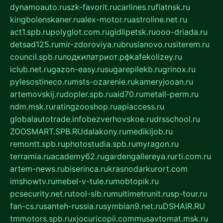
dynamoauto.ru
szk-favorit.ru
carlines.ru
flatnsk.ru
kingbolenskaner.ru
alex-motor.ru
astroline.net.ru
act1.spb.ru
polyglot.com.ru
gidlipetsk.ru
ooo-driada.ru
detsad125.ru
mir-zdoroviya.ru
bruslanovo.ru
siterem.ru
council.spb.ru
лодкипатриот.рф
kafekolizey.ru
iclub.net.ru
gazon-easy.ru
sugarepilekb.ru
grinox.ru
pylesostineco.ru
msts-ozarenie.ru
kameryjooan.ru
artemovskij.ru
dopler.spb.ru
aid70.ru
metall-perm.ru
ndm.msk.ru
ratingzooshop.ru
apiaccess.ru
globalautotrade.info
bezverhovskoe.ru
drsschool.ru
ZOOSMART.SPB.RU
dalakony.ru
medikijob.ru
remontt.spb.ru
photostudia.spb.ru
myragon.ru
terramia.ru
academy62.ru
gardengallereya.ru
rti.com.ru
artem-news.ru
biserinca.ru
krasnodarkurort.com
imshowtv.ru
mebel-v-tule.ru
mobtopik.ru
pcsecurity.net.ru
tool-sib.ru
multimetrunit.ru
sp-tour.ru
fan-cs.ru
santeh-russia.ru
symbian9.net.ru
DSHAIR.RU
tmmotors.spb.ru
xjocuricopii.com
musavtomat.msk.ru