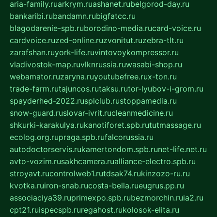
aria-family.ru
arkrym.ru
ashanet.ru
belgorod-day.ru
bankaribi.ru
bandamn.ru
bigfatcc.ru
blagodarenie-spb.ru
borodino-media.ru
card-voice.ru
cardvoice.ru
zed-online.ru
zvonitut.ru
zebra-tlt.ru
zarafshan.ru
york-life.ru
vintovoykompressor.ru
vladivostok-map.ru
vlknrussia.ru
wasabi-shop.ru
webamator.ru
zaryna.ru
youtubefree.ru
x-ton.ru
trade-farm.ru
tajuncos.ru
taksu.ru
tor-lyubov-i-grom.ru
spayderhed-2022.ru
splclub.ru
stoppamedia.ru
snow-guard.ru
slovar-ivrit.ru
cleanmedicine.ru
shkurki-karakulya.ru
kanotiforet.spb.ru
tutmassage.ru
ecolog.org.ru
praga.spb.ru
falcorussia.ru
autodoctorservis.ru
kamertondom.spb.ru
net-life.net.ru
avto-vozim.ru
sakhcamera.ru
alliance-electro.spb.ru
stroyavt.ru
controlweb1.ru
tdsak74.ru
kinzozo-ru.ru
kvotka.ru
iron-snab.ru
costa-bella.ru
eugrus.pp.ru
associaciya39.ru
primexpo.spb.ru
bezmorchin.ru
ia2.ru
cpt21.ru
ispecspb.ru
regahost.ru
kolosok-elita.ru