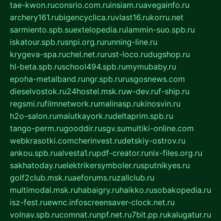
tae-kwon.ru
consrio.com.ru
insiam.ru
avegainfo.ru
archery161.ru
bigencyclica.ru
vlast16.ru
korru.net
sarmiento.spb.su
extelopedia.ru
lammin-suo.spb.ru
iskatour.spb.ru
snpi.org.ru
running-line.ru
krygeva-spa.ru
chel.net.ru
rust-loco.ru
dugshop.ru
hl-beta.spb.ru
school494.spb.ru
mymubaby.ru
epoha-metalband.ru
ngr.spb.ru
rusgosnews.com
dieselvostok.ru
24hostel.msk.ru
w-dev.ru
f-ship.ru
regsmi.ru
filmnetwork.ru
malinasp.ru
kinosvin.ru
h2o-salon.ru
malutkayork.ru
deltaprim.spb.ru
tango-perm.ru
gooddir.ru
sgv.su
multiki-online.com
webkrasotki.com
cherinvest.ru
detskiy-ostrov.ru
ankou.spb.ru
alvesta1.ru
pdf-creator.ru
nix-files.org.ru
sakhatoday.ru
elektrikersymboler.ru
sputnikyes.ru
golf2club.msk.ru
aeforums.ru
zallclub.ru
multimodal.msk.ru
habaigry.ru
haikko.ru
sobakopedia.ru
isz-fest.ru
ewnc.info
screensaver-clock.net.ru
volnav.spb.ru
comnat.ru
npf.net.ru
7bit.pp.ru
kalugatur.ru