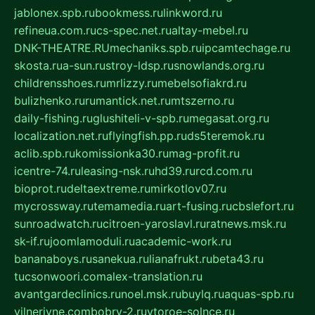
jablonex.spb.ru
bookmess.ru
linkword.ru
refineua.com.ru
cs-spec.net.ru
altay-mebel.ru
DNK-THEATRE.RU
mechaniks.spb.ru
ipcamtechage.ru
skosta.ru
a-sun.ru
stroy-ldsp.ru
snowlands.org.ru
childrensshoes.ru
mrlizzy.ru
mebelsofiakrd.ru
bulizhenko.ru
rumantick.net.ru
mtszerno.ru
daily-fishing.ru
glushiteli-v-spb.ru
megasat.org.ru
localization.net.ru
flyingfish.pp.ru
ds5teremok.ru
aclib.spb.ru
komissionka30.ru
mag-profit.ru
icentre-74.ru
leasing-nsk.ru
hd39.ru
rcd.com.ru
bioprot.ru
deltaextreme.ru
mirkotlov07.ru
mycrossway.ru
temamedia.ru
art-fusing.ru
cbslefort.ru
sunroadwatch.ru
citroen-yaroslavl.ru
ratnews.msk.ru
sk-if.ru
joomlamoduli.ru
academic-work.ru
bananaboys.ru
sanekua.ru
lianafrukt.ru
beta43.ru
tucsonwoori.com
alex-translation.ru
avantgardeclinics.ru
noel.msk.ru
buylq.ru
aquas-spb.ru
vilnerivne.com
bobry-2.ru
vtoroe-solnce.ru