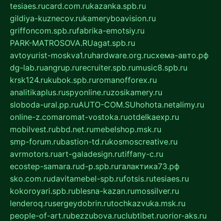
tesiaes.ru
card.com.ru
kazanka.spb.ru
gildiya-kuznecov.ru
kameryboavision.ru
griffoncom.spb.ru
fabrika-emotsiy.ru
PARK-MATROSOVA.RU
agat.spb.ru
avtoyurist-moskva1.ru
hardware.org.ru
схема-авто.рф
dg-lab.ru
angrup.ru
recruiter.spb.ru
music8.spb.ru
krsk124.ru
kubok.spb.ru
romanofforex.ru
analitikaplus.ru
spyonline.ru
zosikamery.ru
sloboda-ural.pp.ru
AUTO-COM.SU
hohota.net
alimy.ru
online-z.com
aromat-vostoka.ru
otdelkaexp.ru
mobilvest.ru
bbd.net.ru
mebelshop.msk.ru
smp-forum.ru
bastion-td.ru
kosmoscreative.ru
avrmotors.ru
art-galadesign.ru
tiffany-c.ru
ecostep-samara.ru
d-p.spb.ru
галактика73.рф
sko.com.ru
davitamebel-spb.ru
fotsis.ru
tesiaes.ru
kokoroyari.spb.ru
blesna-kazan.ru
mossilver.ru
lenderoq.ru
sergeydobrin.ru
tochkazvuka.msk.ru
people-of-art.ru
bezzubova.ru
clubtibet.ru
orior-aks.ru