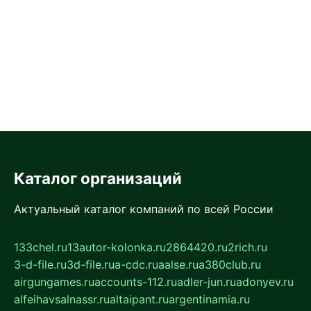
Каталог организаций
Актуальный каталог компаний по всей России
133chel.ru
13autor-kolonka.ru
2864420.ru
2rich.ru
3-d-file.ru
3d-file.ru
a-cdc.ru
aalse.ru
a380club.ru
airgungames.ru
accounts-112.ru
adler-jun.ru
adonyev.ru
alfeihavsalnassr.ru
altaipant.ru
argentinamia.ru