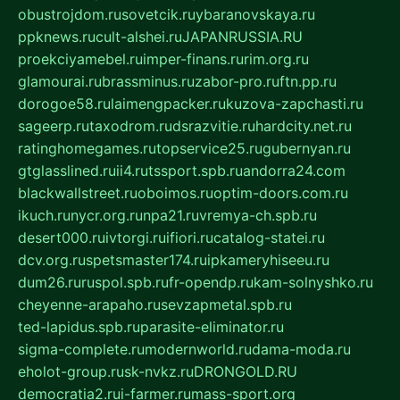
obustrojdom.ru
sovetcik.ru
ybaranovskaya.ru
ppknews.ru
cult-alshei.ru
JAPANRUSSIA.RU
proekciyamebel.ru
imper-finans.ru
rim.org.ru
glamourai.ru
brassminus.ru
zabor-pro.ru
ftn.pp.ru
dorogoe58.ru
laimengpacker.ru
kuzova-zapchasti.ru
sageerp.ru
taxodrom.ru
dsrazvitie.ru
hardcity.net.ru
ratinghomegames.ru
topservice25.ru
gubernyan.ru
gtglasslined.ru
ii4.ru
tssport.spb.ru
andorra24.com
blackwallstreet.ru
oboimos.ru
optim-doors.com.ru
ikuch.ru
nycr.org.ru
npa21.ru
vremya-ch.spb.ru
desert000.ru
ivtorgi.ru
ifiori.ru
catalog-statei.ru
dcv.org.ru
spetsmaster174.ru
ipkameryhiseeu.ru
dum26.ru
ruspol.spb.ru
fr-opendp.ru
kam-solnyshko.ru
cheyenne-arapaho.ru
sevzapmetal.spb.ru
ted-lapidus.spb.ru
parasite-eliminator.ru
sigma-complete.ru
modernworld.ru
dama-moda.ru
eholot-group.ru
sk-nvkz.ru
DRONGOLD.RU
democratia2.ru
i-farmer.ru
mass-sport.org