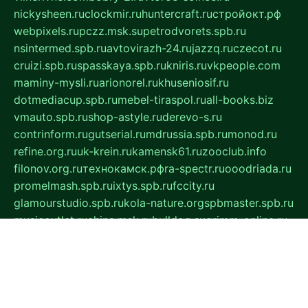
nickysheen.ru
clockmir.ru
huntercraft.ru
стройокт.рф
webpixels.ru
pczz.msk.su
petrodvorets.spb.ru
nsintermed.spb.ru
avtovirazh-24.ru
jazzq.ru
czecot.ru
cruizi.spb.ru
spasskaya.spb.ru
kniris.ru
vkpeople.com
maminy-mysli.ru
arionorel.ru
khuseniosif.ru
dotmediacup.spb.ru
mebel-tiraspol.ru
all-books.biz
vmauto.spb.ru
shop-astyle.ru
derevo-s.ru
contrinform.ru
gutserial.ru
mdrussia.spb.ru
monod.ru
refine.org.ru
uk-krein.ru
kamensk61.ru
zooclub.info
filonov.org.ru
технокамск.рф
ra-spectr.ru
ooodriada.ru
promelmash.spb.ru
ixtys.spb.ru
fccity.ru
glamourstudio.spb.ru
kola-nature.org
spbmaster.spb.ru
musicoutlet.ru
china.msk.ru
bulldog.su
grimm-online.ru
outlander.net.ru
maga.spb.ru
anime-sell.ru
keseloy.ru
газприборсервис.рф
karmin.spb.ru
shekswood.ru
tischlermebel.ru
automall66.ru
mag-vladimir.ru
yardbar.ru
kiwitour.spb.ru
indesign.com.ru
freestylemebel.ru
bany-samara.ru
rsei.ru