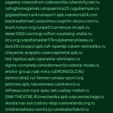
sageerp.ru
taxodrom.ru
dsrazvitie.ru
hardcity.net.ru
ratinghomegames.ru
topservice25.ru
gubernyan.ru
gtglasslined.ru
ii4.ru
tssport.spb.ru
andorra24.com
blackwallstreet.ru
oboimos.ru
optim-doors.com.ru
ikuch.ru
nycr.org.ru
npa21.ru
vremya-ch.spb.ru
desert000.ru
ivtorgi.ru
ifiori.ru
catalog-statei.ru
dcv.org.ru
spetsmaster174.ru
ipkameryhiseeu.ru
dum26.ru
ruspol.spb.ru
fr-opendp.ru
kam-solnyshko.ru
cheyenne-arapaho.ru
sevzapmetal.spb.ru
ted-lapidus.spb.ru
parasite-eliminator.ru
sigma-complete.ru
modernworld.ru
dama-moda.ru
eholot-group.ru
sk-nvkz.ru
DRONGOLD.RU
democratia2.ru
i-farmer.ru
mass-sport.org
jablonex.spb.ru
bookmess.ru
linkword.ru
refineua.com.ru
cs-spec.net.ru
altay-mebel.ru
DNK-THEATRE.RU
mechaniks.spb.ru
ipcamtechage.ru
skosta.ru
a-sun.ru
stroy-ldsp.ru
snowlands.org.ru
childrensshoes.ru
mrlizzy.ru
mebelsofiakrd.ru