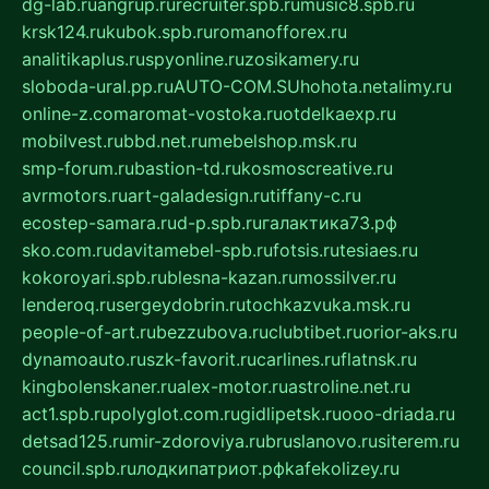
dg-lab.ru
angrup.ru
recruiter.spb.ru
music8.spb.ru
krsk124.ru
kubok.spb.ru
romanofforex.ru
analitikaplus.ru
spyonline.ru
zosikamery.ru
sloboda-ural.pp.ru
AUTO-COM.SU
hohota.net
alimy.ru
online-z.com
aromat-vostoka.ru
otdelkaexp.ru
mobilvest.ru
bbd.net.ru
mebelshop.msk.ru
smp-forum.ru
bastion-td.ru
kosmoscreative.ru
avrmotors.ru
art-galadesign.ru
tiffany-c.ru
ecostep-samara.ru
d-p.spb.ru
галактика73.рф
sko.com.ru
davitamebel-spb.ru
fotsis.ru
tesiaes.ru
kokoroyari.spb.ru
blesna-kazan.ru
mossilver.ru
lenderoq.ru
sergeydobrin.ru
tochkazvuka.msk.ru
people-of-art.ru
bezzubova.ru
clubtibet.ru
orior-aks.ru
dynamoauto.ru
szk-favorit.ru
carlines.ru
flatnsk.ru
kingbolenskaner.ru
alex-motor.ru
astroline.net.ru
act1.spb.ru
polyglot.com.ru
gidlipetsk.ru
ooo-driada.ru
detsad125.ru
mir-zdoroviya.ru
bruslanovo.ru
siterem.ru
council.spb.ru
лодкипатриот.рф
kafekolizey.ru