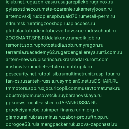
iclub.net.ru
gazon-easy.ru
sugarepilekb.ru
grinox.ru
pylesostineco.ru
msts-ozarenie.ru
kameryjooan.ru
artemovskij.ru
dopler.spb.ru
aid70.ru
metall-perm.ru
ndm.msk.ru
ratingzooshop.ru
apiaccess.ru
globalautotrade.info
bezverhovskoe.ru
drsschool.ru
ZOOSMART.SPB.RU
dalakony.ru
medikijob.ru
remontt.spb.ru
photostudia.spb.ru
myragon.ru
terramia.ru
academy62.ru
gardengallereya.ru
rti.com.ru
artem-news.ru
biserinca.ru
krasnodarkurort.com
imshowtv.ru
mebel-v-tule.ru
mobtopik.ru
pcsecurity.net.ru
tool-sib.ru
multimetrunit.ru
sp-tour.ru
fan-cs.ru
santeh-russia.ru
symbian9.net.ru
DSHAIR.RU
tmmotors.spb.ru
xjocuricopii.com
musavtomat.msk.ru
obustrojdom.ru
sovetcik.ru
ybaranovskaya.ru
ppknews.ru
cult-alshei.ru
JAPANRUSSIA.RU
proekciyamebel.ru
imper-finans.ru
rim.org.ru
glamourai.ru
brassminus.ru
zabor-pro.ru
ftn.pp.ru
dorogoe58.ru
laimengpacker.ru
kuzova-zapchasti.ru