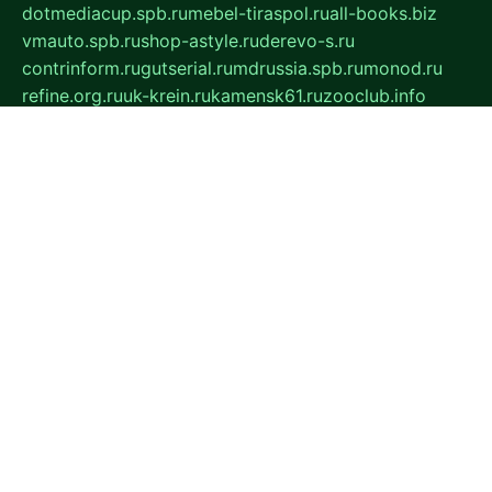
dotmediacup.spb.ru
mebel-tiraspol.ru
all-books.biz
vmauto.spb.ru
shop-astyle.ru
derevo-s.ru
contrinform.ru
gutserial.ru
mdrussia.spb.ru
monod.ru
refine.org.ru
uk-krein.ru
kamensk61.ru
zooclub.info
filonov.org.ru
технокамск.рф
ra-spectr.ru
ooodriada.ru
promelmash.spb.ru
ixtys.spb.ru
fccity.ru
glamourstudio.spb.ru
kola-nature.org
spbmaster.spb.ru
musicoutlet.ru
china.msk.ru
bulldog.su
grimm-online.ru
outlander.net.ru
maga.spb.ru
anime-sell.ru
keseloy.ru
газприборсервис.рф
karmin.spb.ru
shekswood.ru
tischlermebel.ru
automall66.ru
mag-vladimir.ru
yardbar.ru
kiwitour.spb.ru
indesign.com.ru
freestylemebel.ru
bany-samara.ru
rsei.ru
naidisvoyput.ru
mgsn-invest.ru
ipkamerasannce.ru
alicante-house.ru
ibelka74.ru
cozyhouse.info
vlkargalev-studio.ru
700mb.ru
figura-ufa.ru
alina-live.ru
belarusiannews.ru
womenknow.ru
dos-vniimk.ru
sega.net.ru
dv.net.ru
phenomenonsofhistory.com