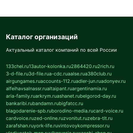
Каталог организаций
Актуальный каталог компаний по всей России
133chel.ru
13autor-kolonka.ru
2864420.ru
2rich.ru
3-d-file.ru
3d-file.ru
a-cdc.ru
aalse.ru
a380club.ru
airgungames.ru
accounts-112.ru
adler-jun.ru
adonyev.ru
alfeihavsalnassr.ru
altaipant.ru
argentinamia.ru
aria-family.ru
arkrym.ru
ashanet.ru
belgorod-day.ru
bankaribi.ru
bandamn.ru
bigfatcc.ru
blagodarenie-spb.ru
borodino-media.ru
card-voice.ru
cardvoice.ru
zed-online.ru
zvonitut.ru
zebra-tlt.ru
zarafshan.ru
york-life.ru
vintovoykompressor.ru