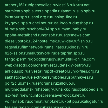
archery161.ru
bigencyclica.ru
vlast16.ru
korru.net
sarmiento.spb.su
extelopedia.ru
lammin-suo.spb.ru
iskatour.spb.ru
snpi.org.ru
running-line.ru
krygeva-spa.ru
chel.net.ru
rust-loco.ru
dugshop.ru
hl-beta.spb.ru
school494.spb.ru
mymubaby.ru
epoha-metalband.ru
ngr.spb.ru
rusgosnews.com
dieselvostok.ru
24hostel.msk.ru
w-dev.ru
f-ship.ru
regsmi.ru
filmnetwork.ru
malinasp.ru
kinosvin.ru
h2o-salon.ru
malutkayork.ru
deltaprim.spb.ru
tango-perm.ru
gooddir.ru
sgv.su
multiki-online.com
webkrasotki.com
cherinvest.ru
detskiy-ostrov.ru
ankou.spb.ru
alvesta1.ru
pdf-creator.ru
nix-files.org.ru
sakhatoday.ru
elektrikersymboler.ru
sputnikyes.ru
golf2club.msk.ru
aeforums.ru
zallclub.ru
multimodal.msk.ru
habaigry.ru
haikko.ru
sobakopedia.ru
isz-fest.ru
ewnc.info
screensaver-clock.net.ru
volnav.spb.ru
comnat.ru
npf.net.ru
7bit.pp.ru
kalugatur.ru
tesiaes.ru
card.com.ru
kazanka.spb.ru