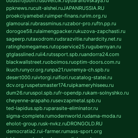
obustrojdom.ru
sovetcik.ru
ybaranovskaya.ru
ppknews.ru
cult-alshei.ru
JAPANRUSSIA.RU
proekciyamebel.ru
imper-finans.ru
rim.org.ru
glamourai.ru
brassminus.ru
zabor-pro.ru
ftn.pp.ru
dorogoe58.ru
laimengpacker.ru
kuzova-zapchasti.ru
sageerp.ru
taxodrom.ru
dsrazvitie.ru
hardcity.net.ru
ratinghomegames.ru
topservice25.ru
gubernyan.ru
gtglasslined.ru
ii4.ru
tssport.spb.ru
andorra24.com
blackwallstreet.ru
oboimos.ru
optim-doors.com.ru
ikuch.ru
nycr.org.ru
npa21.ru
vremya-ch.spb.ru
desert000.ru
ivtorgi.ru
ifiori.ru
catalog-statei.ru
dcv.org.ru
spetsmaster174.ru
ipkameryhiseeu.ru
dum26.ru
ruspol.spb.ru
fr-opendp.ru
kam-solnyshko.ru
cheyenne-arapaho.ru
sevzapmetal.spb.ru
ted-lapidus.spb.ru
parasite-eliminator.ru
sigma-complete.ru
modernworld.ru
dama-moda.ru
eholot-group.ru
sk-nvkz.ru
DRONGOLD.RU
democratia2.ru
i-farmer.ru
mass-sport.org