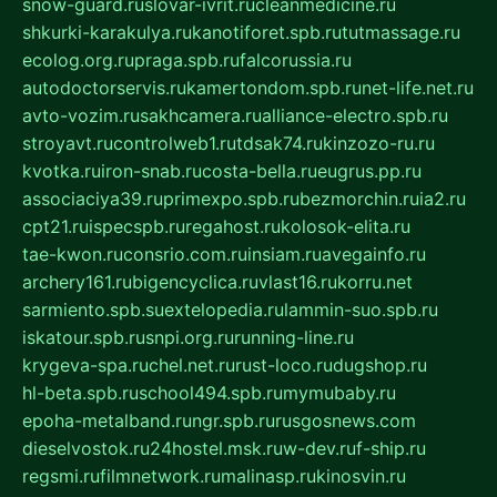
snow-guard.ru
slovar-ivrit.ru
cleanmedicine.ru
shkurki-karakulya.ru
kanotiforet.spb.ru
tutmassage.ru
ecolog.org.ru
praga.spb.ru
falcorussia.ru
autodoctorservis.ru
kamertondom.spb.ru
net-life.net.ru
avto-vozim.ru
sakhcamera.ru
alliance-electro.spb.ru
stroyavt.ru
controlweb1.ru
tdsak74.ru
kinzozo-ru.ru
kvotka.ru
iron-snab.ru
costa-bella.ru
eugrus.pp.ru
associaciya39.ru
primexpo.spb.ru
bezmorchin.ru
ia2.ru
cpt21.ru
ispecspb.ru
regahost.ru
kolosok-elita.ru
tae-kwon.ru
consrio.com.ru
insiam.ru
avegainfo.ru
archery161.ru
bigencyclica.ru
vlast16.ru
korru.net
sarmiento.spb.su
extelopedia.ru
lammin-suo.spb.ru
iskatour.spb.ru
snpi.org.ru
running-line.ru
krygeva-spa.ru
chel.net.ru
rust-loco.ru
dugshop.ru
hl-beta.spb.ru
school494.spb.ru
mymubaby.ru
epoha-metalband.ru
ngr.spb.ru
rusgosnews.com
dieselvostok.ru
24hostel.msk.ru
w-dev.ru
f-ship.ru
regsmi.ru
filmnetwork.ru
malinasp.ru
kinosvin.ru