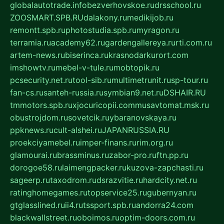
globalautotrade.info
bezverhovskoe.ru
drsschool.ru
ZOOSMART.SPB.RU
dalakony.ru
medikijob.ru
remontt.spb.ru
photostudia.spb.ru
myragon.ru
terramia.ru
academy62.ru
gardengallereya.ru
rti.com.ru
artem-news.ru
biserinca.ru
krasnodarkurort.com
imshowtv.ru
mebel-v-tule.ru
mobtopik.ru
pcsecurity.net.ru
tool-sib.ru
multimetrunit.ru
sp-tour.ru
fan-cs.ru
santeh-russia.ru
symbian9.net.ru
DSHAIR.RU
tmmotors.spb.ru
xjocuricopii.com
musavtomat.msk.ru
obustrojdom.ru
sovetcik.ru
ybaranovskaya.ru
ppknews.ru
cult-alshei.ru
JAPANRUSSIA.RU
proekciyamebel.ru
imper-finans.ru
rim.org.ru
glamourai.ru
brassminus.ru
zabor-pro.ru
ftn.pp.ru
dorogoe58.ru
laimengpacker.ru
kuzova-zapchasti.ru
sageerp.ru
taxodrom.ru
dsrazvitie.ru
hardcity.net.ru
ratinghomegames.ru
topservice25.ru
gubernyan.ru
gtglasslined.ru
ii4.ru
tssport.spb.ru
andorra24.com
blackwallstreet.ru
oboimos.ru
optim-doors.com.ru