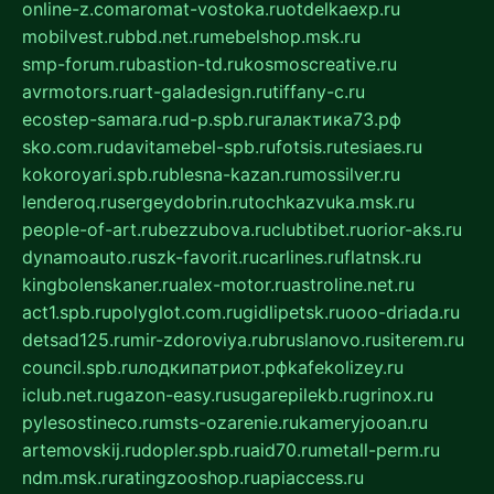
online-z.com
aromat-vostoka.ru
otdelkaexp.ru
mobilvest.ru
bbd.net.ru
mebelshop.msk.ru
smp-forum.ru
bastion-td.ru
kosmoscreative.ru
avrmotors.ru
art-galadesign.ru
tiffany-c.ru
ecostep-samara.ru
d-p.spb.ru
галактика73.рф
sko.com.ru
davitamebel-spb.ru
fotsis.ru
tesiaes.ru
kokoroyari.spb.ru
blesna-kazan.ru
mossilver.ru
lenderoq.ru
sergeydobrin.ru
tochkazvuka.msk.ru
people-of-art.ru
bezzubova.ru
clubtibet.ru
orior-aks.ru
dynamoauto.ru
szk-favorit.ru
carlines.ru
flatnsk.ru
kingbolenskaner.ru
alex-motor.ru
astroline.net.ru
act1.spb.ru
polyglot.com.ru
gidlipetsk.ru
ooo-driada.ru
detsad125.ru
mir-zdoroviya.ru
bruslanovo.ru
siterem.ru
council.spb.ru
лодкипатриот.рф
kafekolizey.ru
iclub.net.ru
gazon-easy.ru
sugarepilekb.ru
grinox.ru
pylesostineco.ru
msts-ozarenie.ru
kameryjooan.ru
artemovskij.ru
dopler.spb.ru
aid70.ru
metall-perm.ru
ndm.msk.ru
ratingzooshop.ru
apiaccess.ru