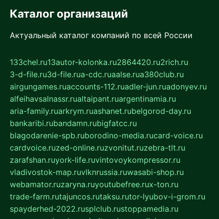
Каталог организаций
Актуальный каталог компаний по всей России
133chel.ru
13autor-kolonka.ru
2864420.ru
2rich.ru
3-d-file.ru
3d-file.ru
a-cdc.ru
aalse.ru
a380club.ru
airgungames.ru
accounts-112.ru
adler-jun.ru
adonyev.ru
alfeihavsalnassr.ru
altaipant.ru
argentinamia.ru
aria-family.ru
arkrym.ru
ashanet.ru
belgorod-day.ru
bankaribi.ru
bandamn.ru
bigfatcc.ru
blagodarenie-spb.ru
borodino-media.ru
card-voice.ru
cardvoice.ru
zed-online.ru
zvonitut.ru
zebra-tlt.ru
zarafshan.ru
york-life.ru
vintovoykompressor.ru
vladivostok-map.ru
vlknrussia.ru
wasabi-shop.ru
webamator.ru
zaryna.ru
youtubefree.ru
x-ton.ru
trade-farm.ru
tajuncos.ru
taksu.ru
tor-lyubov-i-grom.ru
spayderhed-2022.ru
splclub.ru
stoppamedia.ru