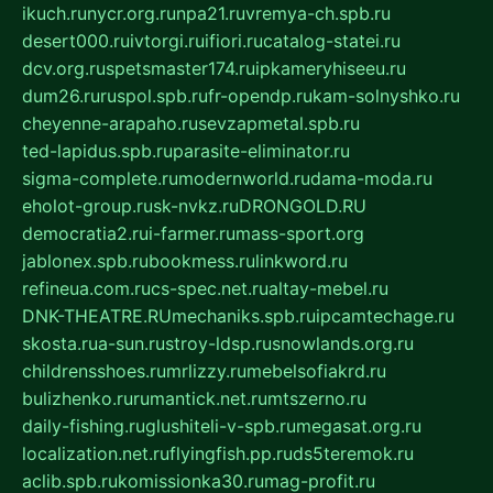
ikuch.ru
nycr.org.ru
npa21.ru
vremya-ch.spb.ru
desert000.ru
ivtorgi.ru
ifiori.ru
catalog-statei.ru
dcv.org.ru
spetsmaster174.ru
ipkameryhiseeu.ru
dum26.ru
ruspol.spb.ru
fr-opendp.ru
kam-solnyshko.ru
cheyenne-arapaho.ru
sevzapmetal.spb.ru
ted-lapidus.spb.ru
parasite-eliminator.ru
sigma-complete.ru
modernworld.ru
dama-moda.ru
eholot-group.ru
sk-nvkz.ru
DRONGOLD.RU
democratia2.ru
i-farmer.ru
mass-sport.org
jablonex.spb.ru
bookmess.ru
linkword.ru
refineua.com.ru
cs-spec.net.ru
altay-mebel.ru
DNK-THEATRE.RU
mechaniks.spb.ru
ipcamtechage.ru
skosta.ru
a-sun.ru
stroy-ldsp.ru
snowlands.org.ru
childrensshoes.ru
mrlizzy.ru
mebelsofiakrd.ru
bulizhenko.ru
rumantick.net.ru
mtszerno.ru
daily-fishing.ru
glushiteli-v-spb.ru
megasat.org.ru
localization.net.ru
flyingfish.pp.ru
ds5teremok.ru
aclib.spb.ru
komissionka30.ru
mag-profit.ru