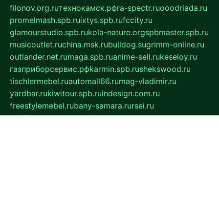
filonov.org.ru
технокамск.рф
ra-spectr.ru
ooodriada.ru
promelmash.spb.ru
ixtys.spb.ru
fccity.ru
glamourstudio.spb.ru
kola-nature.org
spbmaster.spb.ru
musicoutlet.ru
china.msk.ru
bulldog.su
grimm-online.ru
outlander.net.ru
maga.spb.ru
anime-sell.ru
keseloy.ru
газприборсервис.рф
karmin.spb.ru
shekswood.ru
tischlermebel.ru
automall66.ru
mag-vladimir.ru
yardbar.ru
kiwitour.spb.ru
indesign.com.ru
freestylemebel.ru
bany-samara.ru
rsei.ru
naidisvoyput.ru
mgsn-invest.ru
ipkamerasannce.ru
alicante-house.ru
ibelka74.ru
cozyhouse.info
vlkargalev-studio.ru
700mb.ru
figura-ufa.ru
alina-live.ru
belarusiannews.ru
womenknow.ru
dos-vniimk.ru
sega.net.ru
dv.net.ru
phenomenonsofhistory.com
telesputnik.net.ru
wall.pp.ru
pylesosroidmi.ru
gtc-clan.ru
cligs.ru
bibikazap.ru
popova.org.ru
netwhistler.spb.ru
bellvil.ru
bonzon.ru
iss-vladik.ru
defiparis.net.ru
las-gryzas.ru
amku.ru