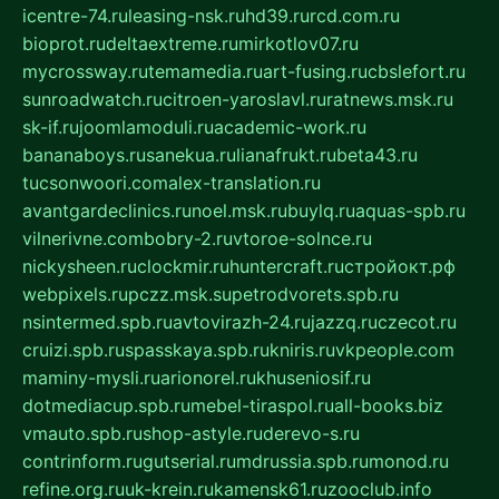
icentre-74.ru
leasing-nsk.ru
hd39.ru
rcd.com.ru
bioprot.ru
deltaextreme.ru
mirkotlov07.ru
mycrossway.ru
temamedia.ru
art-fusing.ru
cbslefort.ru
sunroadwatch.ru
citroen-yaroslavl.ru
ratnews.msk.ru
sk-if.ru
joomlamoduli.ru
academic-work.ru
bananaboys.ru
sanekua.ru
lianafrukt.ru
beta43.ru
tucsonwoori.com
alex-translation.ru
avantgardeclinics.ru
noel.msk.ru
buylq.ru
aquas-spb.ru
vilnerivne.com
bobry-2.ru
vtoroe-solnce.ru
nickysheen.ru
clockmir.ru
huntercraft.ru
стройокт.рф
webpixels.ru
pczz.msk.su
petrodvorets.spb.ru
nsintermed.spb.ru
avtovirazh-24.ru
jazzq.ru
czecot.ru
cruizi.spb.ru
spasskaya.spb.ru
kniris.ru
vkpeople.com
maminy-mysli.ru
arionorel.ru
khuseniosif.ru
dotmediacup.spb.ru
mebel-tiraspol.ru
all-books.biz
vmauto.spb.ru
shop-astyle.ru
derevo-s.ru
contrinform.ru
gutserial.ru
mdrussia.spb.ru
monod.ru
refine.org.ru
uk-krein.ru
kamensk61.ru
zooclub.info