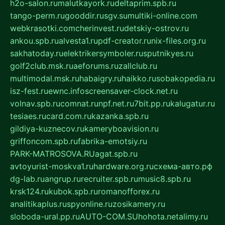
h2o-salon.ru
malutkayork.ru
deltaprim.spb.ru
tango-perm.ru
gooddir.ru
sgv.su
multiki-online.com
webkrasotki.com
cherinvest.ru
detskiy-ostrov.ru
ankou.spb.ru
alvesta1.ru
pdf-creator.ru
nix-files.org.ru
sakhatoday.ru
elektrikersymboler.ru
sputnikyes.ru
golf2club.msk.ru
aeforums.ru
zallclub.ru
multimodal.msk.ru
habaigry.ru
haikko.ru
sobakopedia.ru
isz-fest.ru
ewnc.info
screensaver-clock.net.ru
volnav.spb.ru
comnat.ru
npf.net.ru
7bit.pp.ru
kalugatur.ru
tesiaes.ru
card.com.ru
kazanka.spb.ru
gildiya-kuznecov.ru
kameryboavision.ru
griffoncom.spb.ru
fabrika-emotsiy.ru
PARK-MATROSOVA.RU
agat.spb.ru
avtoyurist-moskva1.ru
hardware.org.ru
схема-авто.рф
dg-lab.ru
angrup.ru
recruiter.spb.ru
music8.spb.ru
krsk124.ru
kubok.spb.ru
romanofforex.ru
analitikaplus.ru
spyonline.ru
zosikamery.ru
sloboda-ural.pp.ru
AUTO-COM.SU
hohota.net
alimy.ru