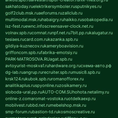
sakhatoday.ru
elektrikersymboler.ru
sputnikyes.ru
golf2club.msk.ru
aeforums.ru
zallclub.ru
multimodal.msk.ru
habaigry.ru
haikko.ru
sobakopedia.ru
isz-fest.ru
ewnc.info
screensaver-clock.net.ru
volnav.spb.ru
comnat.ru
npf.net.ru
7bit.pp.ru
kalugatur.ru
tesiaes.ru
card.com.ru
kazanka.spb.ru
gildiya-kuznecov.ru
kameryboavision.ru
griffoncom.spb.ru
fabrika-emotsiy.ru
PARK-MATROSOVA.RU
agat.spb.ru
avtoyurist-moskva1.ru
hardware.org.ru
схема-авто.рф
dg-lab.ru
angrup.ru
recruiter.spb.ru
music8.spb.ru
krsk124.ru
kubok.spb.ru
romanofforex.ru
analitikaplus.ru
spyonline.ru
zosikamery.ru
sloboda-ural.pp.ru
AUTO-COM.SU
hohota.net
alimy.ru
online-z.com
aromat-vostoka.ru
otdelkaexp.ru
mobilvest.ru
bbd.net.ru
mebelshop.msk.ru
smp-forum.ru
bastion-td.ru
kosmoscreative.ru