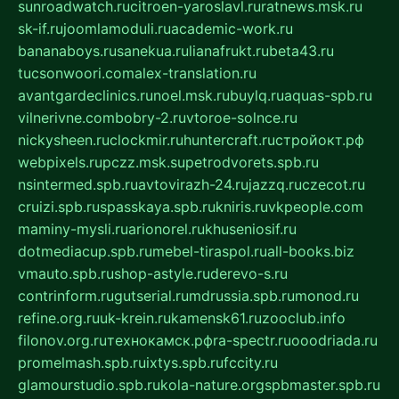
sunroadwatch.ru
citroen-yaroslavl.ru
ratnews.msk.ru
sk-if.ru
joomlamoduli.ru
academic-work.ru
bananaboys.ru
sanekua.ru
lianafrukt.ru
beta43.ru
tucsonwoori.com
alex-translation.ru
avantgardeclinics.ru
noel.msk.ru
buylq.ru
aquas-spb.ru
vilnerivne.com
bobry-2.ru
vtoroe-solnce.ru
nickysheen.ru
clockmir.ru
huntercraft.ru
стройокт.рф
webpixels.ru
pczz.msk.su
petrodvorets.spb.ru
nsintermed.spb.ru
avtovirazh-24.ru
jazzq.ru
czecot.ru
cruizi.spb.ru
spasskaya.spb.ru
kniris.ru
vkpeople.com
maminy-mysli.ru
arionorel.ru
khuseniosif.ru
dotmediacup.spb.ru
mebel-tiraspol.ru
all-books.biz
vmauto.spb.ru
shop-astyle.ru
derevo-s.ru
contrinform.ru
gutserial.ru
mdrussia.spb.ru
monod.ru
refine.org.ru
uk-krein.ru
kamensk61.ru
zooclub.info
filonov.org.ru
технокамск.рф
ra-spectr.ru
ooodriada.ru
promelmash.spb.ru
ixtys.spb.ru
fccity.ru
glamourstudio.spb.ru
kola-nature.org
spbmaster.spb.ru