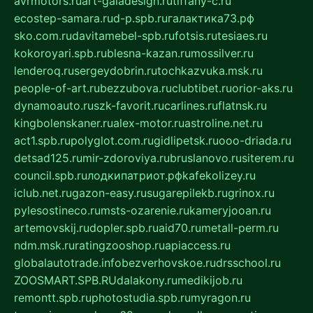
avrmotors.ru
art-galadesign.ru
tiffany-c.ru
ecostep-samara.ru
d-p.spb.ru
галактика73.рф
sko.com.ru
davitamebel-spb.ru
fotsis.ru
tesiaes.ru
kokoroyari.spb.ru
blesna-kazan.ru
mossilver.ru
lenderoq.ru
sergeydobrin.ru
tochkazvuka.msk.ru
people-of-art.ru
bezzubova.ru
clubtibet.ru
orior-aks.ru
dynamoauto.ru
szk-favorit.ru
carlines.ru
flatnsk.ru
kingbolenskaner.ru
alex-motor.ru
astroline.net.ru
act1.spb.ru
polyglot.com.ru
gidlipetsk.ru
ooo-driada.ru
detsad125.ru
mir-zdoroviya.ru
bruslanovo.ru
siterem.ru
council.spb.ru
лодкипатриот.рф
kafekolizey.ru
iclub.net.ru
gazon-easy.ru
sugarepilekb.ru
grinox.ru
pylesostineco.ru
msts-ozarenie.ru
kameryjooan.ru
artemovskij.ru
dopler.spb.ru
aid70.ru
metall-perm.ru
ndm.msk.ru
ratingzooshop.ru
apiaccess.ru
globalautotrade.info
bezverhovskoe.ru
drsschool.ru
ZOOSMART.SPB.RU
dalakony.ru
medikijob.ru
remontt.spb.ru
photostudia.spb.ru
myragon.ru