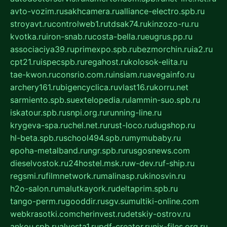
avto-vozim.ru
sakhcamera.ru
alliance-electro.spb.ru
stroyavt.ru
controlweb1.ru
tdsak74.ru
kinzozo-ru.ru
kvotka.ru
iron-snab.ru
costa-bella.ru
eugrus.pp.ru
associaciya39.ru
primexpo.spb.ru
bezmorchin.ru
ia2.ru
cpt21.ru
ispecspb.ru
regahost.ru
kolosok-elita.ru
tae-kwon.ru
consrio.com.ru
insiam.ru
avegainfo.ru
archery161.ru
bigencyclica.ru
vlast16.ru
korru.net
sarmiento.spb.su
extelopedia.ru
lammin-suo.spb.ru
iskatour.spb.ru
snpi.org.ru
running-line.ru
krygeva-spa.ru
chel.net.ru
rust-loco.ru
dugshop.ru
hl-beta.spb.ru
school494.spb.ru
mymubaby.ru
epoha-metalband.ru
ngr.spb.ru
rusgosnews.com
dieselvostok.ru
24hostel.msk.ru
w-dev.ru
f-ship.ru
regsmi.ru
filmnetwork.ru
malinasp.ru
kinosvin.ru
h2o-salon.ru
malutkayork.ru
deltaprim.spb.ru
tango-perm.ru
gooddir.ru
sgv.su
multiki-online.com
webkrasotki.com
cherinvest.ru
detskiy-ostrov.ru
ankou.spb.ru
alvesta1.ru
pdf-creator.ru
nix-files.org.ru