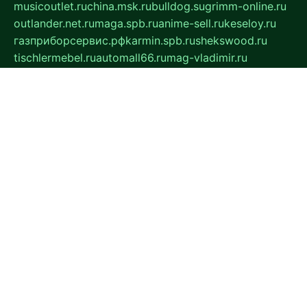
musicoutlet.ru
china.msk.ru
bulldog.su
grimm-online.ru
outlander.net.ru
maga.spb.ru
anime-sell.ru
keseloy.ru
газприборсервис.рф
karmin.spb.ru
shekswood.ru
tischlermebel.ru
automall66.ru
mag-vladimir.ru
yardbar.ru
kiwitour.spb.ru
indesign.com.ru
freestylemebel.ru
bany-samara.ru
rsei.ru
naidisvoyput.ru
mgsn-invest.ru
ipkamerasannce.ru
alicante-house.ru
ibelka74.ru
cozyhouse.info
vlkargalev-studio.ru
700mb.ru
figura-ufa.ru
alina-live.ru
belarusiannews.ru
womenknow.ru
dos-vniimk.ru
sega.net.ru
dv.net.ru
phenomenonsofhistory.com
telesputnik.net.ru
wall.pp.ru
pylesosroidmi.ru
gtc-clan.ru
cligs.ru
bibikazap.ru
popova.org.ru
netwhistler.spb.ru
bellvil.ru
bonzon.ru
iss-vladik.ru
defiparis.net.ru
las-gryzas.ru
amku.ru
electednews.spb.ru
feather.org.ru
spar72.ru
tankiigri.ru
dominus.com.ru
ibtree.ru
sanykool.pp.ru
unixlib.org.ru
menatep.spb.ru
gartenterrassen.ru
printeka.ru