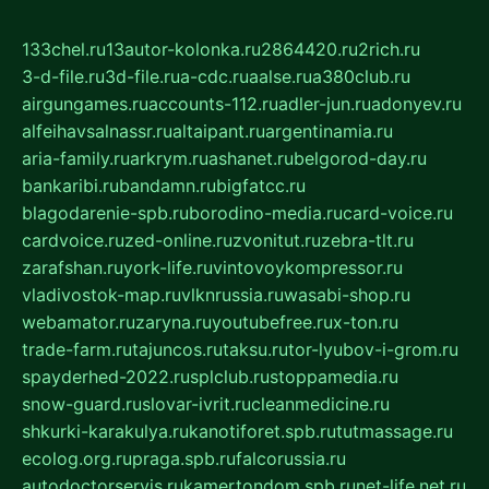
133chel.ru
13autor-kolonka.ru
2864420.ru
2rich.ru
3-d-file.ru
3d-file.ru
a-cdc.ru
aalse.ru
a380club.ru
airgungames.ru
accounts-112.ru
adler-jun.ru
adonyev.ru
alfeihavsalnassr.ru
altaipant.ru
argentinamia.ru
aria-family.ru
arkrym.ru
ashanet.ru
belgorod-day.ru
bankaribi.ru
bandamn.ru
bigfatcc.ru
blagodarenie-spb.ru
borodino-media.ru
card-voice.ru
cardvoice.ru
zed-online.ru
zvonitut.ru
zebra-tlt.ru
zarafshan.ru
york-life.ru
vintovoykompressor.ru
vladivostok-map.ru
vlknrussia.ru
wasabi-shop.ru
webamator.ru
zaryna.ru
youtubefree.ru
x-ton.ru
trade-farm.ru
tajuncos.ru
taksu.ru
tor-lyubov-i-grom.ru
spayderhed-2022.ru
splclub.ru
stoppamedia.ru
snow-guard.ru
slovar-ivrit.ru
cleanmedicine.ru
shkurki-karakulya.ru
kanotiforet.spb.ru
tutmassage.ru
ecolog.org.ru
praga.spb.ru
falcorussia.ru
autodoctorservis.ru
kamertondom.spb.ru
net-life.net.ru