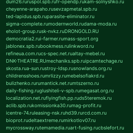
dum26.ru
ruspol.spb.ru
fr-opendp.ru
kam-solnyshko.ru
cheyenne-arapaho.ru
sevzapmetal.spb.ru
ted-lapidus.spb.ru
parasite-eliminator.ru
sigma-complete.ru
modernworld.ru
dama-moda.ru
eholot-group.ru
sk-nvkz.ru
DRONGOLD.RU
democratia2.ru
i-farmer.ru
mass-sport.org
jablonex.spb.ru
bookmess.ru
linkword.ru
refineua.com.ru
cs-spec.net.ru
altay-mebel.ru
DNK-THEATRE.RU
mechaniks.spb.ru
ipcamtechage.ru
skosta.ru
a-sun.ru
stroy-ldsp.ru
snowlands.org.ru
childrensshoes.ru
mrlizzy.ru
mebelsofiakrd.ru
bulizhenko.ru
rumantick.net.ru
mtszerno.ru
daily-fishing.ru
glushiteli-v-spb.ru
megasat.org.ru
localization.net.ru
flyingfish.pp.ru
ds5teremok.ru
aclib.spb.ru
komissionka30.ru
mag-profit.ru
icentre-74.ru
leasing-nsk.ru
hd39.ru
rcd.com.ru
bioprot.ru
deltaextreme.ru
mirkotlov07.ru
mycrossway.ru
temamedia.ru
art-fusing.ru
cbslefort.ru