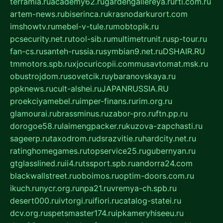
terramia.ru
academy62.ru
gardengallereya.ru
rti.com.ru
artem-news.ru
biserinca.ru
krasnodarkurort.com
imshowtv.ru
mebel-v-tule.ru
mobtopik.ru
pcsecurity.net.ru
tool-sib.ru
multimetrunit.ru
sp-tour.ru
fan-cs.ru
santeh-russia.ru
symbian9.net.ru
DSHAIR.RU
tmmotors.spb.ru
xjocuricopii.com
musavtomat.msk.ru
obustrojdom.ru
sovetcik.ru
ybaranovskaya.ru
ppknews.ru
cult-alshei.ru
JAPANRUSSIA.RU
proekciyamebel.ru
imper-finans.ru
rim.org.ru
glamourai.ru
brassminus.ru
zabor-pro.ru
ftn.pp.ru
dorogoe58.ru
laimengpacker.ru
kuzova-zapchasti.ru
sageerp.ru
taxodrom.ru
dsrazvitie.ru
hardcity.net.ru
ratinghomegames.ru
topservice25.ru
gubernyan.ru
gtglasslined.ru
ii4.ru
tssport.spb.ru
andorra24.com
blackwallstreet.ru
oboimos.ru
optim-doors.com.ru
ikuch.ru
nycr.org.ru
npa21.ru
vremya-ch.spb.ru
desert000.ru
ivtorgi.ru
ifiori.ru
catalog-statei.ru
dcv.org.ru
spetsmaster174.ru
ipkameryhiseeu.ru