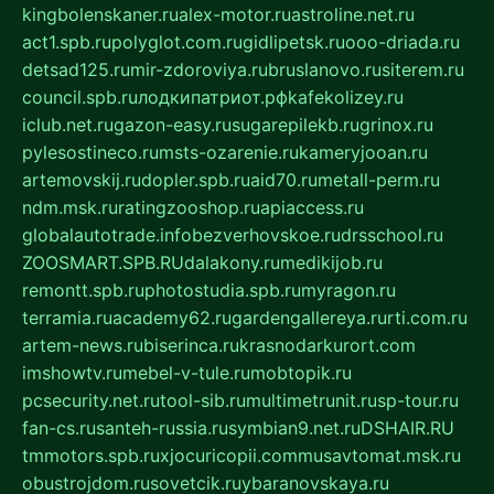
kingbolenskaner.ru
alex-motor.ru
astroline.net.ru
act1.spb.ru
polyglot.com.ru
gidlipetsk.ru
ooo-driada.ru
detsad125.ru
mir-zdoroviya.ru
bruslanovo.ru
siterem.ru
council.spb.ru
лодкипатриот.рф
kafekolizey.ru
iclub.net.ru
gazon-easy.ru
sugarepilekb.ru
grinox.ru
pylesostineco.ru
msts-ozarenie.ru
kameryjooan.ru
artemovskij.ru
dopler.spb.ru
aid70.ru
metall-perm.ru
ndm.msk.ru
ratingzooshop.ru
apiaccess.ru
globalautotrade.info
bezverhovskoe.ru
drsschool.ru
ZOOSMART.SPB.RU
dalakony.ru
medikijob.ru
remontt.spb.ru
photostudia.spb.ru
myragon.ru
terramia.ru
academy62.ru
gardengallereya.ru
rti.com.ru
artem-news.ru
biserinca.ru
krasnodarkurort.com
imshowtv.ru
mebel-v-tule.ru
mobtopik.ru
pcsecurity.net.ru
tool-sib.ru
multimetrunit.ru
sp-tour.ru
fan-cs.ru
santeh-russia.ru
symbian9.net.ru
DSHAIR.RU
tmmotors.spb.ru
xjocuricopii.com
musavtomat.msk.ru
obustrojdom.ru
sovetcik.ru
ybaranovskaya.ru