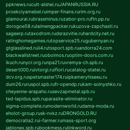
ppknews.ru
cult-alshei.ru
JAPANRUSSIA.RU
proekciyamebel.ru
imper-finans.ru
rim.org.ru
glamourai.ru
brassminus.ru
zabor-pro.ru
ftn.pp.ru
dorogoe58.ru
laimengpacker.ru
kuzova-zapchasti.ru
sageerp.ru
taxodrom.ru
dsrazvitie.ru
hardcity.net.ru
ratinghomegames.ru
topservice25.ru
gubernyan.ru
gtglasslined.ru
ii4.ru
tssport.spb.ru
andorra24.com
blackwallstreet.ru
oboimos.ru
optim-doors.com.ru
ikuch.ru
nycr.org.ru
npa21.ru
vremya-ch.spb.ru
desert000.ru
ivtorgi.ru
ifiori.ru
catalog-statei.ru
dcv.org.ru
spetsmaster174.ru
ipkameryhiseeu.ru
dum26.ru
ruspol.spb.ru
fr-opendp.ru
kam-solnyshko.ru
cheyenne-arapaho.ru
sevzapmetal.spb.ru
ted-lapidus.spb.ru
parasite-eliminator.ru
sigma-complete.ru
modernworld.ru
dama-moda.ru
eholot-group.ru
sk-nvkz.ru
DRONGOLD.RU
democratia2.ru
i-farmer.ru
mass-sport.org
jablonex.spb.ru
bookmess.ru
linkword.ru