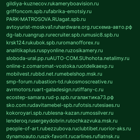
gildiya-kuznecov.ru
kameryboavision.ru
griffoncom.spb.ru
fabrika-emotsiy.ru
PARK-MATROSOVA.RU
agat.spb.ru
avtoyurist-moskva1.ru
hardware.org.ru
схема-авто.рф
dg-lab.ru
angrup.ru
recruiter.spb.ru
music8.spb.ru
krsk124.ru
kubok.spb.ru
romanofforex.ru
analitikaplus.ru
spyonline.ru
zosikamery.ru
sloboda-ural.pp.ru
AUTO-COM.SU
hohota.net
alimy.ru
online-z.com
aromat-vostoka.ru
otdelkaexp.ru
mobilvest.ru
bbd.net.ru
mebelshop.msk.ru
smp-forum.ru
bastion-td.ru
kosmoscreative.ru
avrmotors.ru
art-galadesign.ru
tiffany-c.ru
ecostep-samara.ru
d-p.spb.ru
галактика73.рф
sko.com.ru
davitamebel-spb.ru
fotsis.ru
tesiaes.ru
kokoroyari.spb.ru
blesna-kazan.ru
mossilver.ru
lenderoq.ru
sergeydobrin.ru
tochkazvuka.msk.ru
people-of-art.ru
bezzubova.ru
clubtibet.ru
orior-aks.ru
dynamoauto.ru
szk-favorit.ru
carlines.ru
flatnsk.ru