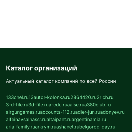
Каталог организаций
Актуальный каталог компаний по всей России
133chel.ru
13autor-kolonka.ru
2864420.ru
2rich.ru
3-d-file.ru
3d-file.ru
a-cdc.ru
aalse.ru
a380club.ru
airgungames.ru
accounts-112.ru
adler-jun.ru
adonyev.ru
alfeihavsalnassr.ru
altaipant.ru
argentinamia.ru
aria-family.ru
arkrym.ru
ashanet.ru
belgorod-day.ru