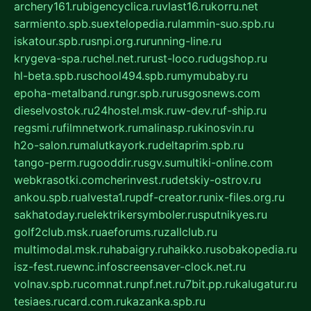
archery161.ru
bigencyclica.ru
vlast16.ru
korru.net
sarmiento.spb.su
extelopedia.ru
lammin-suo.spb.ru
iskatour.spb.ru
snpi.org.ru
running-line.ru
krygeva-spa.ru
chel.net.ru
rust-loco.ru
dugshop.ru
hl-beta.spb.ru
school494.spb.ru
mymubaby.ru
epoha-metalband.ru
ngr.spb.ru
rusgosnews.com
dieselvostok.ru
24hostel.msk.ru
w-dev.ru
f-ship.ru
regsmi.ru
filmnetwork.ru
malinasp.ru
kinosvin.ru
h2o-salon.ru
malutkayork.ru
deltaprim.spb.ru
tango-perm.ru
gooddir.ru
sgv.su
multiki-online.com
webkrasotki.com
cherinvest.ru
detskiy-ostrov.ru
ankou.spb.ru
alvesta1.ru
pdf-creator.ru
nix-files.org.ru
sakhatoday.ru
elektrikersymboler.ru
sputnikyes.ru
golf2club.msk.ru
aeforums.ru
zallclub.ru
multimodal.msk.ru
habaigry.ru
haikko.ru
sobakopedia.ru
isz-fest.ru
ewnc.info
screensaver-clock.net.ru
volnav.spb.ru
comnat.ru
npf.net.ru
7bit.pp.ru
kalugatur.ru
tesiaes.ru
card.com.ru
kazanka.spb.ru