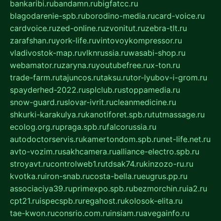
bankaribi.ru
bandamn.ru
bigfatcc.ru
blagodarenie-spb.ru
borodino-media.ru
card-voice.ru
cardvoice.ru
zed-online.ru
zvonitut.ru
zebra-tlt.ru
zarafshan.ru
york-life.ru
vintovoykompressor.ru
vladivostok-map.ru
vlknrussia.ru
wasabi-shop.ru
webamator.ru
zaryna.ru
youtubefree.ru
x-ton.ru
trade-farm.ru
tajuncos.ru
taksu.ru
tor-lyubov-i-grom.ru
spayderhed-2022.ru
splclub.ru
stoppamedia.ru
snow-guard.ru
slovar-ivrit.ru
cleanmedicine.ru
shkurki-karakulya.ru
kanotiforet.spb.ru
tutmassage.ru
ecolog.org.ru
praga.spb.ru
falcorussia.ru
autodoctorservis.ru
kamertondom.spb.ru
net-life.net.ru
avto-vozim.ru
sakhcamera.ru
alliance-electro.spb.ru
stroyavt.ru
controlweb1.ru
tdsak74.ru
kinzozo-ru.ru
kvotka.ru
iron-snab.ru
costa-bella.ru
eugrus.pp.ru
associaciya39.ru
primexpo.spb.ru
bezmorchin.ru
ia2.ru
cpt21.ru
ispecspb.ru
regahost.ru
kolosok-elita.ru
tae-kwon.ru
consrio.com.ru
insiam.ru
avegainfo.ru