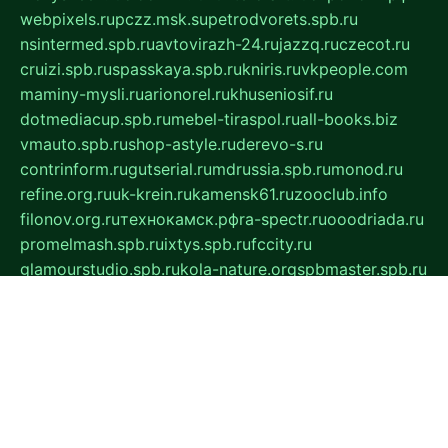
webpixels.ru
pczz.msk.su
petrodvorets.spb.ru
nsintermed.spb.ru
avtovirazh-24.ru
jazzq.ru
czecot.ru
cruizi.spb.ru
spasskaya.spb.ru
kniris.ru
vkpeople.com
maminy-mysli.ru
arionorel.ru
khuseniosif.ru
dotmediacup.spb.ru
mebel-tiraspol.ru
all-books.biz
vmauto.spb.ru
shop-astyle.ru
derevo-s.ru
contrinform.ru
gutserial.ru
mdrussia.spb.ru
monod.ru
refine.org.ru
uk-krein.ru
kamensk61.ru
zooclub.info
filonov.org.ru
технокамск.рф
ra-spectr.ru
ooodriada.ru
promelmash.spb.ru
ixtys.spb.ru
fccity.ru
glamourstudio.spb.ru
kola-nature.org
spbmaster.spb.ru
musicoutlet.ru
china.msk.ru
bulldog.su
grimm-online.ru
outlander.net.ru
maga.spb.ru
anime-sell.ru
keseloy.ru
газприборсервис.рф
karmin.spb.ru
shekswood.ru
tischlermebel.ru
automall66.ru
mag-vladimir.ru
yardbar.ru
kiwitour.spb.ru
indesign.com.ru
freestylemebel.ru
bany-samara.ru
rsei.ru
naidisvoyput.ru
mgsn-invest.ru
ipkamerasannce.ru