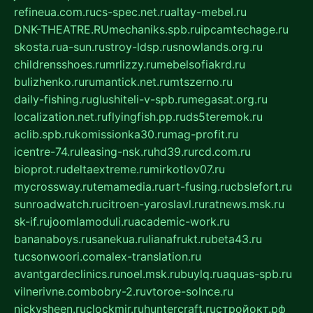
refineua.com.ru
cs-spec.net.ru
altay-mebel.ru
DNK-THEATRE.RU
mechaniks.spb.ru
ipcamtechage.ru
skosta.ru
a-sun.ru
stroy-ldsp.ru
snowlands.org.ru
childrensshoes.ru
mrlizzy.ru
mebelsofiakrd.ru
bulizhenko.ru
rumantick.net.ru
mtszerno.ru
daily-fishing.ru
glushiteli-v-spb.ru
megasat.org.ru
localization.net.ru
flyingfish.pp.ru
ds5teremok.ru
aclib.spb.ru
komissionka30.ru
mag-profit.ru
icentre-74.ru
leasing-nsk.ru
hd39.ru
rcd.com.ru
bioprot.ru
deltaextreme.ru
mirkotlov07.ru
mycrossway.ru
temamedia.ru
art-fusing.ru
cbslefort.ru
sunroadwatch.ru
citroen-yaroslavl.ru
ratnews.msk.ru
sk-if.ru
joomlamoduli.ru
academic-work.ru
bananaboys.ru
sanekua.ru
lianafrukt.ru
beta43.ru
tucsonwoori.com
alex-translation.ru
avantgardeclinics.ru
noel.msk.ru
buylq.ru
aquas-spb.ru
vilnerivne.com
bobry-2.ru
vtoroe-solnce.ru
nickysheen.ru
clockmir.ru
huntercraft.ru
стройокт.рф