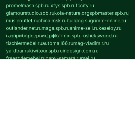
promelmash.spb.ru
ixtys.spb.ru
fccity.ru
glamourstudio.spb.ru
kola-nature.org
spbmaster.spb.ru
musicoutlet.ru
china.msk.ru
bulldog.su
grimm-online.ru
outlander.net.ru
maga.spb.ru
anime-sell.ru
keseloy.ru
газприборсервис.рф
karmin.spb.ru
shekswood.ru
tischlermebel.ru
automall66.ru
mag-vladimir.ru
yardbar.ru
kiwitour.spb.ru
indesign.com.ru
freestylemebel.ru
bany-samara.ru
rsei.ru
naidisvoyput.ru
mgsn-invest.ru
ipkamerasannce.ru
alicante-house.ru
ibelka74.ru
cozyhouse.info
vlkargalev-studio.ru
700mb.ru
figura-ufa.ru
alina-live.ru
belarusiannews.ru
womenknow.ru
dos-vniimk.ru
sega.net.ru
dv.net.ru
phenomenonsofhistory.com
telesputnik.net.ru
wall.pp.ru
pylesosroidmi.ru
gtc-clan.ru
cligs.ru
bibikazap.ru
popova.org.ru
netwhistler.spb.ru
bellvil.ru
bonzon.ru
iss-vladik.ru
defiparis.net.ru
las-gryzas.ru
amku.ru
electednews.spb.ru
feather.org.ru
spar72.ru
tankiigri.ru