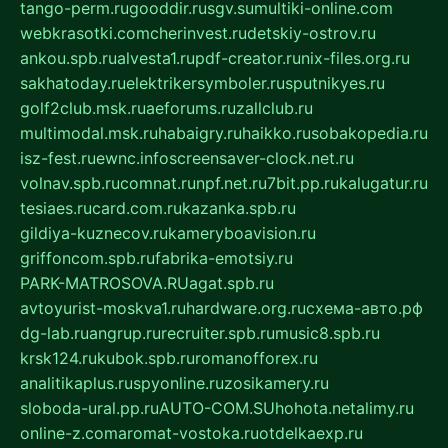
tango-perm.ru
gooddir.ru
sgv.su
multiki-online.com
webkrasotki.com
cherinvest.ru
detskiy-ostrov.ru
ankou.spb.ru
alvesta1.ru
pdf-creator.ru
nix-files.org.ru
sakhatoday.ru
elektrikersymboler.ru
sputnikyes.ru
golf2club.msk.ru
aeforums.ru
zallclub.ru
multimodal.msk.ru
habaigry.ru
haikko.ru
sobakopedia.ru
isz-fest.ru
ewnc.info
screensaver-clock.net.ru
volnav.spb.ru
comnat.ru
npf.net.ru
7bit.pp.ru
kalugatur.ru
tesiaes.ru
card.com.ru
kazanka.spb.ru
gildiya-kuznecov.ru
kameryboavision.ru
griffoncom.spb.ru
fabrika-emotsiy.ru
PARK-MATROSOVA.RU
agat.spb.ru
avtoyurist-moskva1.ru
hardware.org.ru
схема-авто.рф
dg-lab.ru
angrup.ru
recruiter.spb.ru
music8.spb.ru
krsk124.ru
kubok.spb.ru
romanofforex.ru
analitikaplus.ru
spyonline.ru
zosikamery.ru
sloboda-ural.pp.ru
AUTO-COM.SU
hohota.net
alimy.ru
online-z.com
aromat-vostoka.ru
otdelkaexp.ru