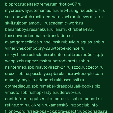
bioprot.ru
deltaextreme.ru
mirkotlov07.ru
mycrossway.ru
temamedia.ru
art-fusing.ru
cbslefort.ru
sunroadwatch.ru
citroen-yaroslavl.ru
ratnews.msk.ru
sk-if.ru
joomlamoduli.ru
academic-work.ru
bananaboys.ru
sanekua.ru
lianafrukt.ru
beta43.ru
tucsonwoori.com
alex-translation.ru
avantgardeclinics.ru
noel.msk.ru
buylq.ru
aquas-spb.ru
vilnerivne.com
bobry-2.ru
vtoroe-solnce.ru
nickysheen.ru
clockmir.ru
huntercraft.ru
стройокт.рф
webpixels.ru
pczz.msk.su
petrodvorets.spb.ru
nsintermed.spb.ru
avtovirazh-24.ru
jazzq.ru
czecot.ru
cruizi.spb.ru
spasskaya.spb.ru
kniris.ru
vkpeople.com
maminy-mysli.ru
arionorel.ru
khuseniosif.ru
dotmediacup.spb.ru
mebel-tiraspol.ru
all-books.biz
vmauto.spb.ru
shop-astyle.ru
derevo-s.ru
contrinform.ru
gutserial.ru
mdrussia.spb.ru
monod.ru
refine.org.ru
uk-krein.ru
kamensk61.ru
zooclub.info
filonov.org.ru
технокамск.рф
ra-spectr.ru
ooodriada.ru