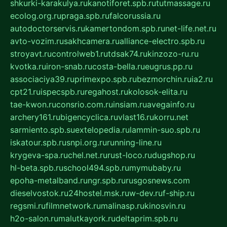
shkurki-karakulya.ru
kanotiforet.spb.ru
tutmassage.ru
ecolog.org.ru
praga.spb.ru
falcorussia.ru
autodoctorservis.ru
kamertondom.spb.ru
net-life.net.ru
avto-vozim.ru
sakhcamera.ru
alliance-electro.spb.ru
stroyavt.ru
controlweb1.ru
tdsak74.ru
kinzozo-ru.ru
kvotka.ru
iron-snab.ru
costa-bella.ru
eugrus.pp.ru
associaciya39.ru
primexpo.spb.ru
bezmorchin.ru
ia2.ru
cpt21.ru
ispecspb.ru
regahost.ru
kolosok-elita.ru
tae-kwon.ru
consrio.com.ru
insiam.ru
avegainfo.ru
archery161.ru
bigencyclica.ru
vlast16.ru
korru.net
sarmiento.spb.su
extelopedia.ru
lammin-suo.spb.ru
iskatour.spb.ru
snpi.org.ru
running-line.ru
krygeva-spa.ru
chel.net.ru
rust-loco.ru
dugshop.ru
hl-beta.spb.ru
school494.spb.ru
mymubaby.ru
epoha-metalband.ru
ngr.spb.ru
rusgosnews.com
dieselvostok.ru
24hostel.msk.ru
w-dev.ru
f-ship.ru
regsmi.ru
filmnetwork.ru
malinasp.ru
kinosvin.ru
h2o-salon.ru
malutkayork.ru
deltaprim.spb.ru