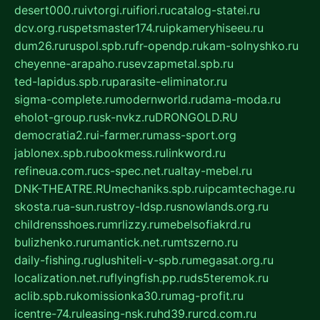
desert000.ru
ivtorgi.ru
ifiori.ru
catalog-statei.ru
dcv.org.ru
spetsmaster174.ru
ipkameryhiseeu.ru
dum26.ru
ruspol.spb.ru
fr-opendp.ru
kam-solnyshko.ru
cheyenne-arapaho.ru
sevzapmetal.spb.ru
ted-lapidus.spb.ru
parasite-eliminator.ru
sigma-complete.ru
modernworld.ru
dama-moda.ru
eholot-group.ru
sk-nvkz.ru
DRONGOLD.RU
democratia2.ru
i-farmer.ru
mass-sport.org
jablonex.spb.ru
bookmess.ru
linkword.ru
refineua.com.ru
cs-spec.net.ru
altay-mebel.ru
DNK-THEATRE.RU
mechaniks.spb.ru
ipcamtechage.ru
skosta.ru
a-sun.ru
stroy-ldsp.ru
snowlands.org.ru
childrensshoes.ru
mrlizzy.ru
mebelsofiakrd.ru
bulizhenko.ru
rumantick.net.ru
mtszerno.ru
daily-fishing.ru
glushiteli-v-spb.ru
megasat.org.ru
localization.net.ru
flyingfish.pp.ru
ds5teremok.ru
aclib.spb.ru
komissionka30.ru
mag-profit.ru
icentre-74.ru
leasing-nsk.ru
hd39.ru
rcd.com.ru