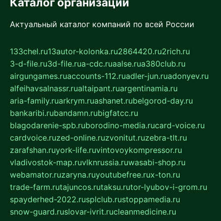
Каталог организаций
Актуальный каталог компаний по всей России
133chel.ru
13autor-kolonka.ru
2864420.ru
2rich.ru
3-d-file.ru
3d-file.ru
a-cdc.ru
aalse.ru
a380club.ru
airgungames.ru
accounts-112.ru
adler-jun.ru
adonyev.ru
alfeihavsalnassr.ru
altaipant.ru
argentinamia.ru
aria-family.ru
arkrym.ru
ashanet.ru
belgorod-day.ru
bankaribi.ru
bandamn.ru
bigfatcc.ru
blagodarenie-spb.ru
borodino-media.ru
card-voice.ru
cardvoice.ru
zed-online.ru
zvonitut.ru
zebra-tlt.ru
zarafshan.ru
york-life.ru
vintovoykompressor.ru
vladivostok-map.ru
vlknrussia.ru
wasabi-shop.ru
webamator.ru
zaryna.ru
youtubefree.ru
x-ton.ru
trade-farm.ru
tajuncos.ru
taksu.ru
tor-lyubov-i-grom.ru
spayderhed-2022.ru
splclub.ru
stoppamedia.ru
snow-guard.ru
slovar-ivrit.ru
cleanmedicine.ru