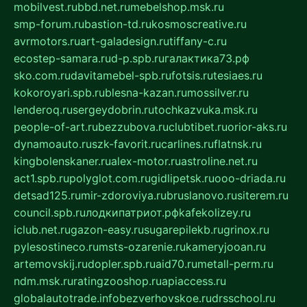
mobilvest.ru
bbd.net.ru
mebelshop.msk.ru
smp-forum.ru
bastion-td.ru
kosmoscreative.ru
avrmotors.ru
art-galadesign.ru
tiffany-c.ru
ecostep-samara.ru
d-p.spb.ru
галактика73.рф
sko.com.ru
davitamebel-spb.ru
fotsis.ru
tesiaes.ru
kokoroyari.spb.ru
blesna-kazan.ru
mossilver.ru
lenderoq.ru
sergeydobrin.ru
tochkazvuka.msk.ru
people-of-art.ru
bezzubova.ru
clubtibet.ru
orior-aks.ru
dynamoauto.ru
szk-favorit.ru
carlines.ru
flatnsk.ru
kingbolenskaner.ru
alex-motor.ru
astroline.net.ru
act1.spb.ru
polyglot.com.ru
gidlipetsk.ru
ooo-driada.ru
detsad125.ru
mir-zdoroviya.ru
bruslanovo.ru
siterem.ru
council.spb.ru
лодкипатриот.рф
kafekolizey.ru
iclub.net.ru
gazon-easy.ru
sugarepilekb.ru
grinox.ru
pylesostineco.ru
msts-ozarenie.ru
kameryjooan.ru
artemovskij.ru
dopler.spb.ru
aid70.ru
metall-perm.ru
ndm.msk.ru
ratingzooshop.ru
apiaccess.ru
globalautotrade.info
bezverhovskoe.ru
drsschool.ru