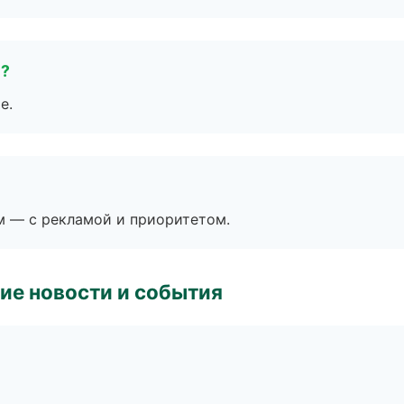
е?
е.
м — с рекламой и приоритетом.
ие новости и события