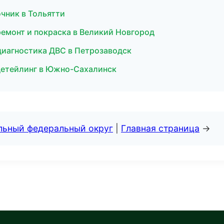
очник в Тольятти
ремонт и покраска в Великий Новгород
диагностика ДВС в Петрозаводск
 детейлинг в Южно-Сахалинск
альный федеральный округ
|
Главная страница
→