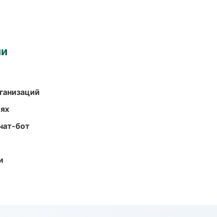
ми
ганизаций
иях
чат-бот
и