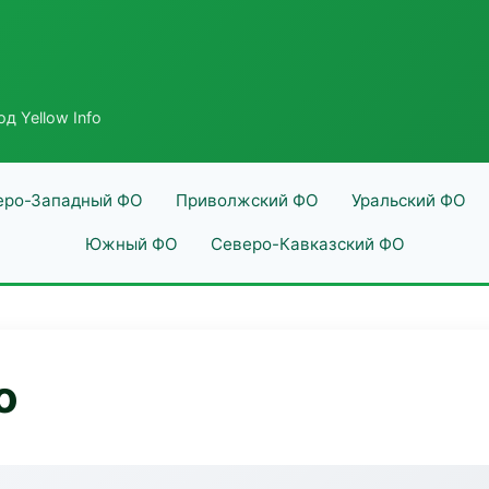
д Yellow Info
еро-Западный ФО
Приволжский ФО
Уральский ФО
Южный ФО
Северо-Кавказский ФО
o